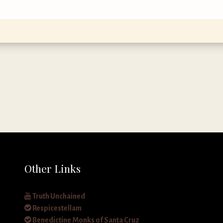
Other Links
Truth Unchained
Respicestellam
Benedictine Monks of Santa Cruz