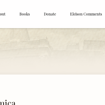
out
Books
Donate
Eleison Comments
p Williamson
About
ite
English
Español
Francais
Deutsh
Italiano
Subscribe
mica