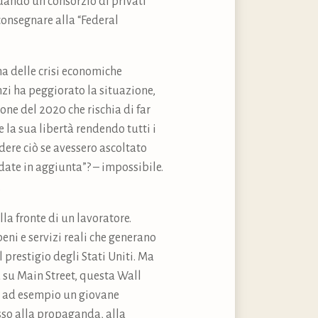
quando un consorzio di privati
 consegnare alla “Federal
a delle crisi economiche
anzi ha peggiorato la situazione,
ne del 2020 che rischia di far
e la sua libertà rendendo tutti i
dere ciò se avessero ascoltato
 date in aggiunta”? – impossibile.
.
lla fronte di un lavoratore.
eni e servizi reali che generano
 prestigio degli Stati Uniti. Ma
a su Main Street, questa Wall
ve ad esempio un giovane
sso alla propaganda, alla