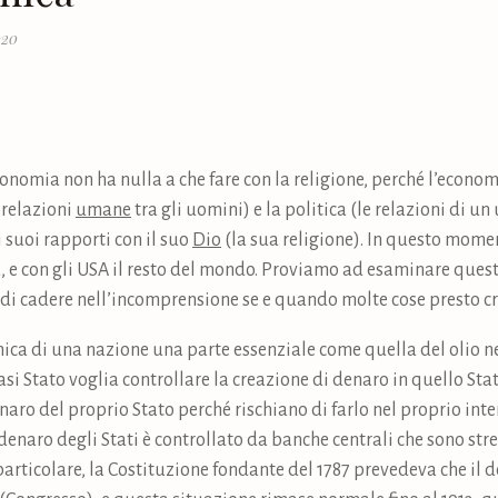
020
onomia non ha nulla a che fare con la religione, perché l’econom
 relazioni
umane
tra gli uomini) e la politica (le relazioni di u
suoi rapporti con il suo
Dio
(la sua religione). In questo moment
 e con gli USA il resto del mondo. Proviamo ad esaminare quest
di cadere nell’incomprensione se e quando molte cose presto cr
mica di una nazione una parte essenziale come quella del olio ne
si Stato voglia controllare la creazione di denaro in quello Sta
denaro del proprio Stato perché rischiano di farlo nel proprio int
 denaro degli Stati è controllato da banche centrali che sono s
n particolare, la Costituzione fondante del 1787 prevedeva che il