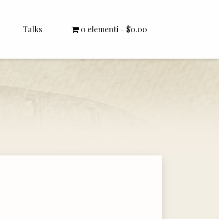
Talks
0 elementi
$0.00
All Talks
Bishop Williamson
Dr. White
Interviews
Literature Seminars
Rector Letters
Sermons