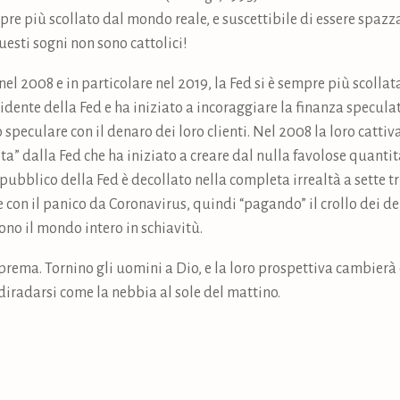
re più scollato dal mondo reale, e suscettibile di essere spazz
uesti sogni non sono cattolici!
 nel 2008 e in particolare nel 2019, la Fed si è sempre più scolla
dente della Fed e ha iniziato a incoraggiare la finanza speculat
peculare con il denaro dei loro clienti. Nel 2008 la loro cattiv
ta” dalla Fed che ha iniziato a creare dal nulla favolose quantit
pubblico della Fed è decollato nella completa irrealtà a sette tril
con il panico da Coronavirus, quindi “pagando” il crollo dei debit
cono il mondo intero in schiavitù.
suprema. Tornino gli uomini a Dio, e la loro prospettiva cambie
iradarsi come la nebbia al sole del mattino.