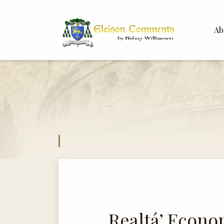
Ab
Bisho
Dr. Wh
Realtá’ Econo