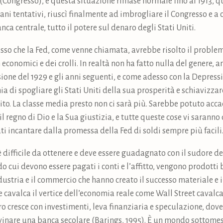
 (Congresso), e questa situazione rimase normale fino al 1913, 
vani tentativi, riuscì finalmente ad imbrogliare il Congresso e a
ca centrale, tutto il potere sul denaro degli Stati Uniti.
so che la Fed, come venne chiamata, avrebbe risolto il problem
 economici e dei crolli. In realtà non ha fatto nulla del genere, 
ne del 1929 e gli anni seguenti, e come adesso con la Depressio
ia di spogliare gli Stati Uniti della sua prosperità e schiavizzar
ito. La classe media presto non ci sarà più. Sarebbe potuto acca
l regno di Dio e la Sua giustizia, e tutte queste cose vi saranno
iati incantare dalla promessa della Fed di soldi sempre più facili
 è difficile da ottenere e deve essere guadagnato con il sudore de
 cui devono essere pagati i conti e l’affitto, vengono prodotti b
dustria e il commercio che hanno creato il successo materiale e il
e cavalca il vertice dell’economia reale come Wall Street cavalc
aro cresce con investimenti, leva finanziaria e speculazione, do
ovinare una banca secolare (Barings, 1995). È un mondo sottome