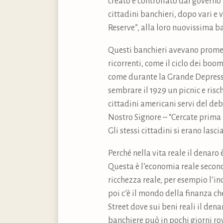
creato e controllato dal governo
cittadini banchieri, dopo vari e 
Reserve”, alla loro nuovissima ban
Questi banchieri avevano promes
ricorrenti, come il ciclo dei boom
come durante la Grande Depressio
sembrare il 1929 un picnic e risch
cittadini americani servi del deb
Nostro Signore – “Cercate prima i
Gli stessi cittadini si erano lasc
Perché nella vita reale il denaro
Questa è l’economia reale secondo
ricchezza reale, per esempio l’in
poi c’è il mondo della finanza ch
Street dove sui beni reali il den
banchiere può in pochi giorni r