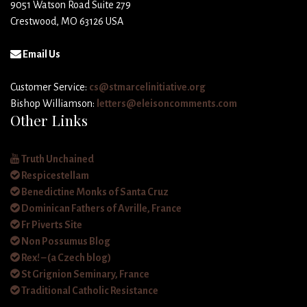
9051 Watson Road Suite 279
Crestwood, MO 63126 USA
Email Us
Customer Service:
cs@stmarcelinitiative.org
Bishop Williamson:
letters@eleisoncomments.com
Other Links
Truth Unchained
Respicestellam
Benedictine Monks of Santa Cruz
Dominican Fathers of Avrille, France
Fr Piverts Site
Non Possumus Blog
Rex! – (a Czech blog)
St Grignion Seminary, France
Traditional Catholic Resistance