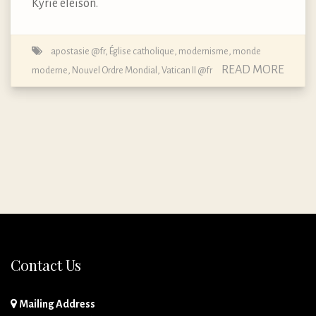
Kyrie eleison.
apostasie @fr
,
Église catholique
,
modernisme
,
monde
READ MORE
moderne
,
Nouvel Ordre Mondial
,
Vatican II @fr
Contact Us
Mailing Address