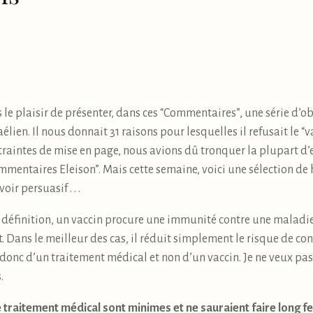
 le plaisir de présenter, dans ces “Commentaires”, une série d’o
lien. Il nous donnait 31 raisons pour lesquelles il refusait le “v
intes de mise en page, nous avions dû tronquer la plupart d’entr
mentaires Eleison”. Mais cette semaine, voici une sélection de h
ir persuasif . . .
r définition, un vaccin procure une immunité contre une maladie
 Dans le meilleur des cas, il réduit simplement le risque de cont
agit donc d’un traitement médical et non d’un vaccin. Je ne veux 
.
 traitement médical sont minimes et ne sauraient faire long fe