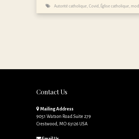
Autorité catholique
,
Covid
,
Église catholique
,
mod
Contact Us
Mailing Address
9051 Watson Road Suite 279
Crestwood, MO 63126 USA
Email Us