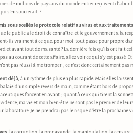
ines de millions de paysans du monde entier reçoivent d’abord 
ui s’en soucierait ?
s sous scellés le protocole relatif au virus et aux traitemen
e le public a le droit de connaître, et le gouvernement a la resp
dent-ils vraiment à ce que, pour moi, tout passe pour propre dan
d et avant tout de ma santé ? La dernière fois qu’ils ont fait cela
as au courant de cette affaire, allez voir ce qui s’y est passé. Et 
n’ont pas réussi à me tromper ; ce n’est donc certainement pas m
vent déjà
, à un rythme de plus en plus rapide. Mais elles laissen
 balaie d’un simple revers de main, comme étant hors de propos
ceutiques foncent en avant ; quant à ceux qui tirent la sonnett
vidence, ma vie et mon bien-être ne sont pas le premier de leurs
 laboratoire. Je ne prendrai pas le risque d’être la prochaine 
nges
, la corruption, la propagande, la manipulation, la censure, 