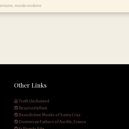
ernisme
,
monde moderne
Other Links
Truth Unchained
Respicestellam
Benedictine Monks of Santa Cruz
Dominican Fathers of Avrille, France
Fr Piverts Site