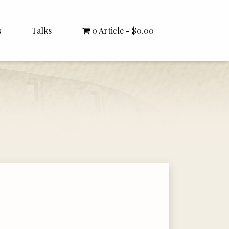
s
Talks
0 Article
$0.00
All Talks
Bishop Williamson
Dr. White
Interviews
Literature Seminars
Rector Letters
Sermons