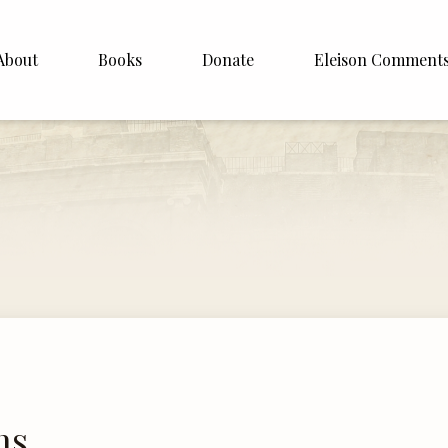
About
Books
Donate
Eleison Comment
hop Williamson
About
 White
English
Español
Francais
Deutsh
Italiano
Subscribe
ns