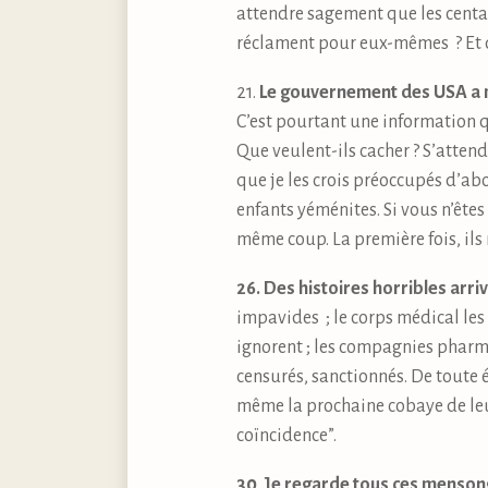
attendre sagement que les centa
réclament pour eux-mêmes ? Et q
21.
Le gouvernement des USA a mi
C’est pourtant une information qu
Que veulent-ils cacher ? S’atten
que je les crois préoccupés d’abor
enfants yéménites. Si vous n’êtes p
même coup. La première fois, ils 
26. Des histoires horribles arri
impavides ; le corps médical les
ignorent ; les compagnies pharma
censurés, sanctionnés. De toute é
même la prochaine cobaye de leur
coïncidence”.
30
.
Je regarde tous ces menso