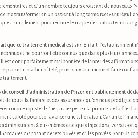
plémentaires et d’un nombre toujours croissant de nouveaux “vac
e de me transformer en un patient à long terme recevant réguliè
es, simplement pour réduire le risque de contracter un cas gra
 fait que ce traitement médical est sûr
. En fait, l’establishment n’
inconnus et ne pourront être connus que dans plusieurs années.
. Il est donc parfaitement malhonnête de lancer des affirmations
. De par cette malhonnêteté, je ne peux aucunement faire confianc
 traitement.
s du conseil d’administration de Pfizer ont publiquement décla
pit de toute la fanfare et des assurances qu’on nous prodigue po
rer comme injuste de “ne pas respecter la priorité de la file d’at
ement culoté pour oser avancer une telle raison. Car un tel “manq
ls administraient à eux-mêmes quelques injections, verrait-on q
lliardaires disposant de jets privés et d’îles privées. Sont-ils 