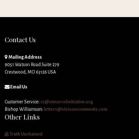
Contact Us
Mailing Address
9051 Watson Road Suite 279
Crestwood, MO 63126 USA
Email Us
Customer Service:
cs@stmarcelinitiative.org
Bishop Williamson:
letters@eleisoncomments.com
Other Links
Truth Unchained