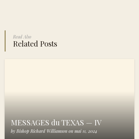
Read Also
Related Posts
MESSAGES du TEXAS — IV
by
Bishop Richard Williamson
on
mai 11, 2024