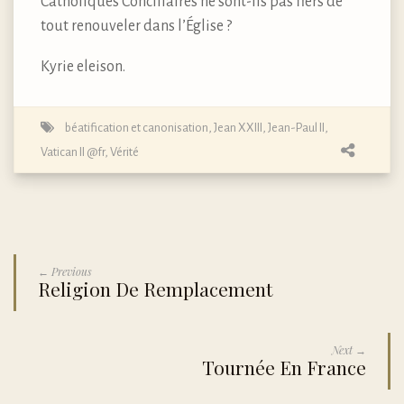
Catholiques Conciliaires ne sont-ils pas fiers de
tout renouveler dans l’Église ?
Kyrie eleison.
béatification et canonisation
,
Jean XXIII
,
Jean-Paul II
,
Vatican II @fr
,
Vérité
← Previous
Religion De Remplacement
Next →
Tournée En France