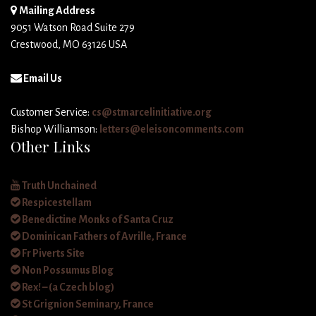
Mailing Address
9051 Watson Road Suite 279
Crestwood, MO 63126 USA
Email Us
Customer Service:
cs@stmarcelinitiative.org
Bishop Williamson:
letters@eleisoncomments.com
Other Links
Truth Unchained
Respicestellam
Benedictine Monks of Santa Cruz
Dominican Fathers of Avrille, France
Fr Piverts Site
Non Possumus Blog
Rex! – (a Czech blog)
St Grignion Seminary, France