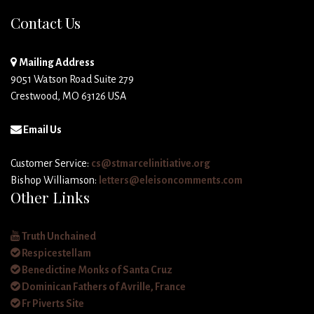
Contact Us
Mailing Address
9051 Watson Road Suite 279
Crestwood, MO 63126 USA
Email Us
Customer Service:
cs@stmarcelinitiative.org
Bishop Williamson:
letters@eleisoncomments.com
Other Links
Truth Unchained
Respicestellam
Benedictine Monks of Santa Cruz
Dominican Fathers of Avrille, France
Fr Piverts Site