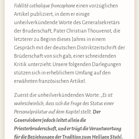
Fidélité catholique francophone
einen vorzüglichen
Artikel publiziert, in dem er einige
unheilverkündende Worte des Generalsekretärs
der Bruderschaft, Pater Christian Thouvenot, die
letzterer zu Beginn dieses Jahres in einem
Gespräch mit der deutschen Distriktzeitschrift der
Brüderschaft von sich gab, einer schneidenden
Kritik unterzieht. Unsere folgenden Darlegungen
stützen sich in erheblichem Umfang auf den
erwähnten französischen Artikel.
Zuerst die unheilverkündenden Worte:
„Es ist
wahrscheinlich, dass sich die Frage des Status einer
Personalprälatur auf dem Kapitel stellt.
Der
Generalobere jedoch leitet allein die
Priesterbruderschaft, und er trägt die Verantwortung
für die Beziehungen der Tradition zum Heiligen Stuhl.