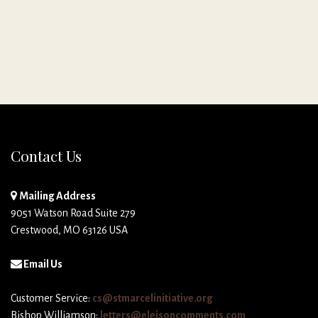
Contact Us
Mailing Address
9051 Watson Road Suite 279
Crestwood, MO 63126 USA
Email Us
Customer Service:
cs@stmarcelinitiative.org
Bishop Williamson:
letters@eleisoncomments.com