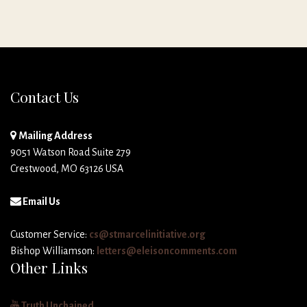
Contact Us
Mailing Address
9051 Watson Road Suite 279
Crestwood, MO 63126 USA
Email Us
Customer Service:
cs@stmarcelinitiative.org
Bishop Williamson:
letters@eleisoncomments.com
Other Links
Truth Unchained