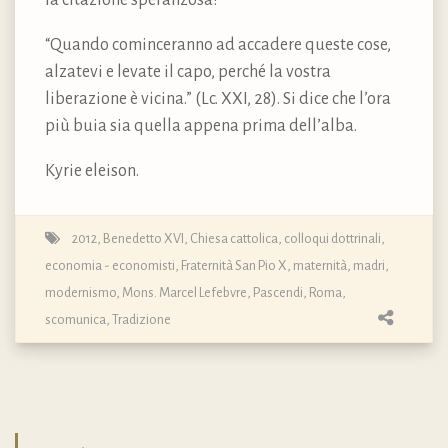
“Quando cominceranno ad accadere queste cose,
alzatevi e levate il capo, perché la vostra
liberazione è vicina.” (Lc. XXI, 28). Si dice che l’ora
più buia sia quella appena prima dell’alba.
Kyrie eleison.
2012
,
Benedetto XVI
,
Chiesa cattolica
,
colloqui dottrinali
,
economia - economisti
,
Fraternità San Pio X
,
maternità, madri
,
modernismo
,
Mons. Marcel Lefebvre
,
Pascendi
,
Roma
,
scomunica
,
Tradizione