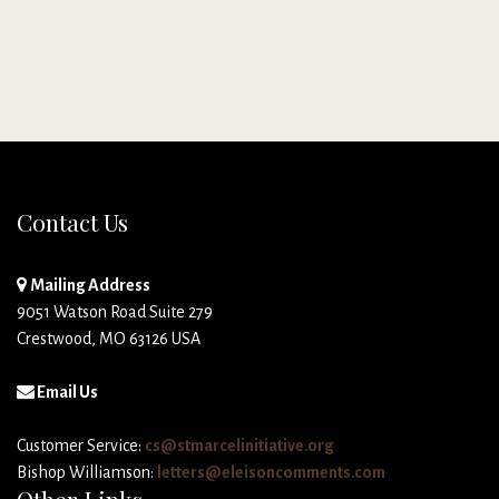
Contact Us
Mailing Address
9051 Watson Road Suite 279
Crestwood, MO 63126 USA
Email Us
Customer Service:
cs@stmarcelinitiative.org
Bishop Williamson:
letters@eleisoncomments.com
Other Links