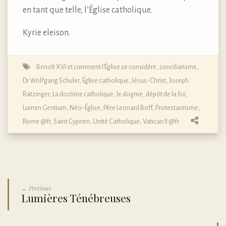
en tant que telle, l’Église catholique.
Kyrie eleison.
Benoît XVI et comment l'Église se considère
,
conciliarisme
,
Dr Wolfgang Schuler
,
Église catholique
,
Jésus-Christ
,
Joseph
Ratzinger
,
La doctrine catholique, le dogme, dépôt de la foi
,
Lumen Gentium
,
Néo-Église
,
Père Leonard Boff
,
Protestantisme
,
Rome @fr
,
Saint Cyprien
,
Unité Catholique
,
Vatican II @fr
← Previous
Lumières Ténébreuses