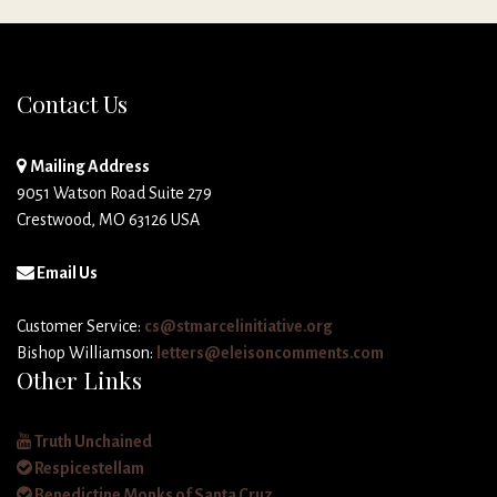
Contact Us
Mailing Address
9051 Watson Road Suite 279
Crestwood, MO 63126 USA
Email Us
Customer Service:
cs@stmarcelinitiative.org
Bishop Williamson:
letters@eleisoncomments.com
Other Links
Truth Unchained
Respicestellam
Benedictine Monks of Santa Cruz