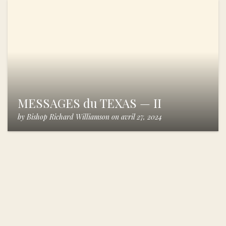
MESSAGES du TEXAS — II
by
Bishop Richard Williamson
on
avril 27, 2024