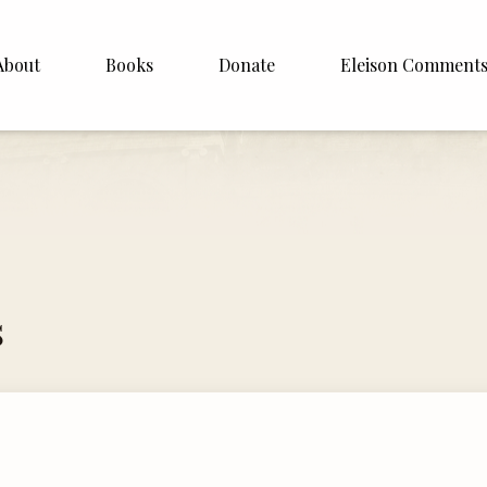
About
Books
Donate
Eleison Comment
hop Williamson
About
White
English
Español
Francais
s
Deutsh
Italiano
Subscribe