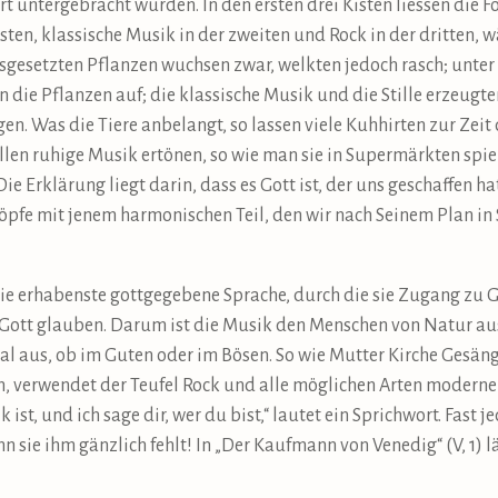
 untergebracht wurden. In den ersten drei Kisten liessen die F
ten, klassische Musik in der zweiten und Rock in der dritten, wä
usgesetzten Pflanzen wuchsen zwar, welkten jedoch rasch; unter
die Pflanzen auf; die klassische Musik und die Stille erzeugten
en. Was die Tiere anbelangt, so lassen viele Kuhhirten zur Zei
ällen ruhige Musik ertönen, so wie man sie in Supermärkten spi
Die Erklärung liegt darin, dass es Gott ist, der uns geschaffen h
chöpfe mit jenem harmonischen Teil, den wir nach Seinem Plan i
die erhabenste gottgegebene Sprache, durch die sie Zugang zu 
 Gott glauben. Darum ist die Musik den Menschen von Natur aus
ral aus, ob im Guten oder im Bösen. So wie Mutter Kirche Gesä
 verwendet der Teufel Rock und alle möglichen Arten moderner
 ist, und ich sage dir, wer du bist,“ lautet ein Sprichwort. Fast
n sie ihm gänzlich fehlt! In „Der Kaufmann von Venedig“ (V, 1) 