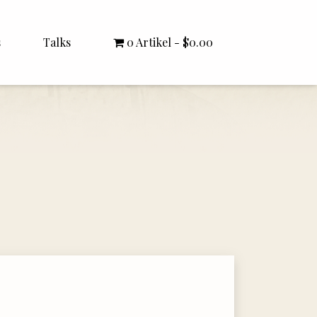
s
Talks
0 Artikel
$0.00
All Talks
Bishop Williamson
Dr. White
Interviews
Literature Seminars
Rector Letters
Sermons