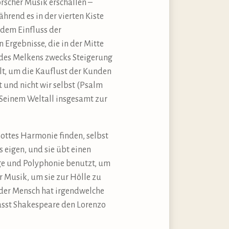
orscher Musik erschallen –
hrend es in der vierten Kiste
 dem Einfluss der
 Ergebnisse, die in der Mitte
t des Melkens zwecks Steigerung
elt, um die Kauflust der Kunden
at und nicht wir selbst (Psalm
n Seinem Weltall insgesamt zur
Gottes Harmonie finden, selbst
 eigen, und sie übt einen
nge und Polyphonie benutzt, um
 Musik, um sie zur Hölle zu
 jeder Mensch hat irgendwelche
lässt Shakespeare den Lorenzo