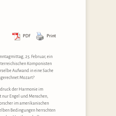
PDF
Print
nntagmittag, 25. Februar, ein
sterreichischen Komponisten
rselbe Aufwand in eine Sache
usgerechnet Mozart?
usdruck der Harmonie im
ht nur Engel und Menschen,
 Forscher im amerikanischen
eselben Bedingungen herrschten