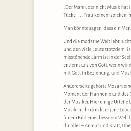
„Der Mann, der nicht Musik hat in
Tücke . . . . Trau keinem solchen,
Man könnte sagen, dass ein Mensch
Und die moderne Welt lebt nicht 
und den viele Leute trotzdem lieb
misstönende Lärm ist in der See
entfernt uns von Gott, wenn wir d
mit Gott in Beziehung, und Musik 
Andererseits gehörte Mozart ein
Moment der Harmonie und des G
der Musiker. Hier einige Urteil
Musik. In ihr drückt er jene Leb
für ein Bild einer besseren Wel
dir alles – Anmut und Kraft, Üb