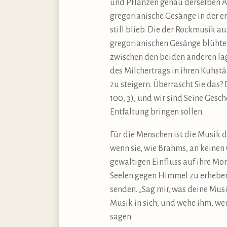
und Pflanzen genau derselben Art
gregorianische Gesänge in der ers
still blieb. Die der Rockmusik a
gregorianischen Gesänge blühten 
zwischen den beiden anderen lag
des Milchertrags in ihren Kuhst
zu steigern. Überrascht Sie das? 
100, 3), und wir sind Seine Ges
Entfaltung bringen sollen.
Für die Menschen ist die Musik 
wenn sie, wie Brahms, an keinen
gewaltigen Einfluss auf ihre Mo
Seelen gegen Himmel zu erheben,
senden. „Sag mir, was deine Musik
Musik in sich, und wehe ihm, wen
sagen: