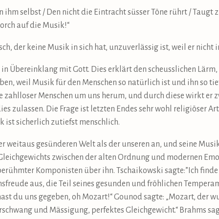
 ihm selbst / Den nicht die Eintracht süsser Töne rührt / Taugt 
 horch auf die Musik!“
, der keine Musik in sich hat, unzuverlässig ist, weil er nicht 
in Übereinklang mit Gott. Dies erklärt den scheusslichen Lärm, d
en, weil Musik für den Menschen so natürlich ist und ihn so tief
le zahlloser Menschen um uns herum, und durch diese wirkt er 
ies zulassen. Die Frage ist letzten Endes sehr wohl religiöser Art
ist sicherlich zutiefst menschlich.
er weitaus gesünderen Welt als der unseren an, und seine Musi
leichgewichts zwischen der alten Ordnung und modernen Emoti
e berühmter Komponisten über ihn. Tschaikowski sagte:”Ich find
ensfreude aus, die Teil seines gesunden und fröhlichen Temperam
t hast du uns gegeben, oh Mozart!“ Gounod sagte: „Mozart, der
erschwang und Mässigung, perfektes Gleichgewicht.“ Brahms sagt