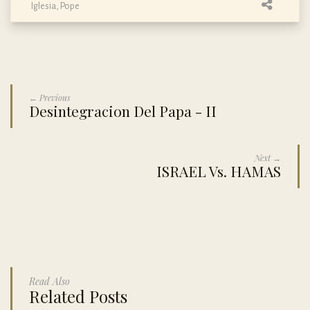
Iglesia
,
Pope
← Previous
Desintegracion Del Papa - II
Next →
ISRAEL Vs. HAMAS
Read Also
Related Posts