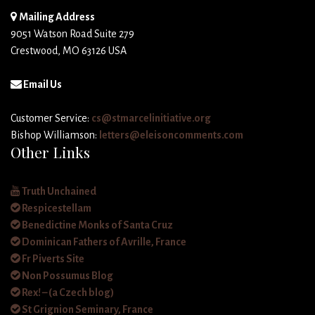
Mailing Address
9051 Watson Road Suite 279
Crestwood, MO 63126 USA
Email Us
Customer Service:
cs@stmarcelinitiative.org
Bishop Williamson:
letters@eleisoncomments.com
Other Links
Truth Unchained
Respicestellam
Benedictine Monks of Santa Cruz
Dominican Fathers of Avrille, France
Fr Piverts Site
Non Possumus Blog
Rex! – (a Czech blog)
St Grignion Seminary, France