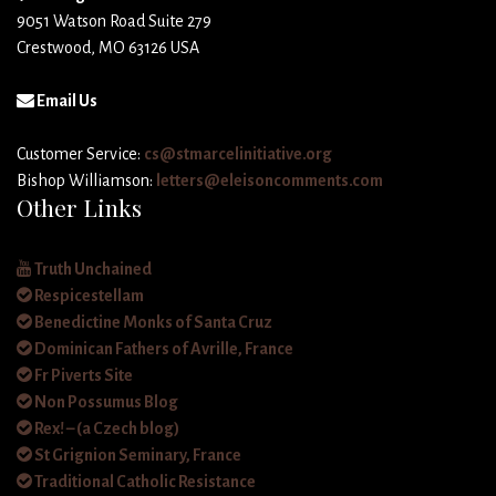
9051 Watson Road Suite 279
Crestwood, MO 63126 USA
Email Us
Customer Service:
cs@stmarcelinitiative.org
Bishop Williamson:
letters@eleisoncomments.com
Other Links
Truth Unchained
Respicestellam
Benedictine Monks of Santa Cruz
Dominican Fathers of Avrille, France
Fr Piverts Site
Non Possumus Blog
Rex! – (a Czech blog)
St Grignion Seminary, France
Traditional Catholic Resistance