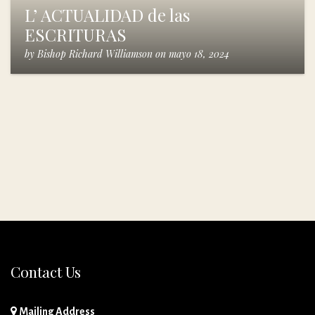
L’ ACTUALIDAD de las
ESCRITURAS
by
Bishop Richard Williamson
on
mayo 18, 2024
Contact Us
Mailing Address