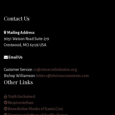
Contact Us
Mailing Address
9051 Watson Road Suite 279
Crestwood, MO 63126 USA
Email Us
Customer Service:
cs@stmarcelinitiative.org
Bishop Williamson:
letters@eleisoncomments.com
Other Links
Truth Unchained
Respicestellam
Benedictine Monks of Santa Cruz
Dominican Fathers of Avrille, France