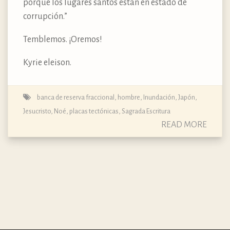
porque los lugares santos están en estado de
corrupción.”
Temblemos. ¡Oremos!
Kyrie eleison.
banca de reserva fraccional
,
hombre
,
Inundación
,
Japón
,
Jesucristo
,
Noé
,
placas tectónicas
,
Sagrada Escritura
READ MORE