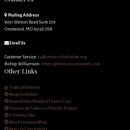
Mailing Address
9051 Watson Road Suite 279
Crestwood, MO 63126 USA
Email Us
Customer Service:
cs@stmarcelinitiative.org
Bishop Williamson:
letters@eleisoncomments.com
Other Links
Truth Unchained
Respicestellam
Benedictine Monks of Santa Cruz
Dominican Fathers of Avrille, France
Fr Piverts Site
Non Possumus Blog
Rex! – (a Czech blog)