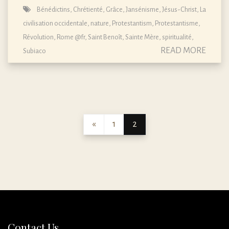
Bénédictins
,
Chrétienté
,
Grâce
,
Jansénisme
,
Jésus-Christ
,
La
civilisation occidentale
,
nature
,
Protestantism
,
Protestantisme
,
Révolution
,
Rome @fr
,
Saint Benoît
,
Sainte Mère
,
spiritualité
,
READ MORE
Subiaco
«
1
2
Contact Us