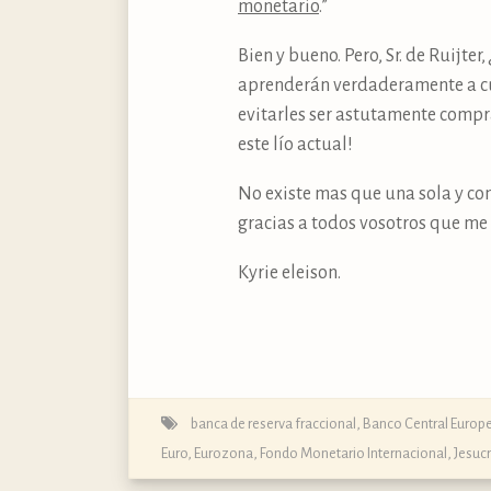
monetario
.”
Bien y bueno. Pero, Sr. de Ruijte
aprenderán verdaderamente a cui
evitarles ser astutamente compr
este lío actual!
No existe mas que una sola y com
gracias a todos vosotros que me
Kyrie eleison.
banca de reserva fraccional
,
Banco Central Europ
Euro
,
Eurozona
,
Fondo Monetario Internacional
,
Jesucr