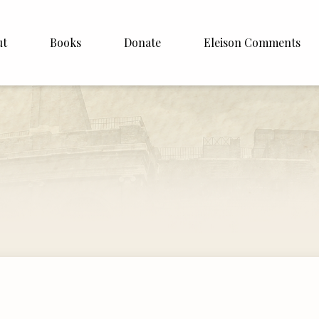
ut
Books
Donate
Eleison Comments
Williamson
About
e
English
Español
Francais
Deutsh
Italiano
Subscribe