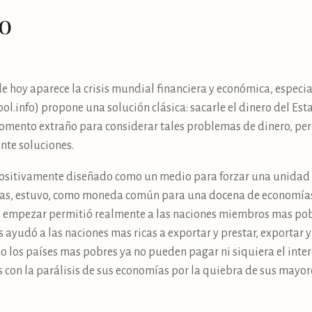
o
de hoy aparece la crisis mundial financiera y económica, espec
l.info) propone una solución clásica: sacarle el dinero del Est
ento extraño para considerar tales problemas de dinero, pero t
nte soluciones.
ositivamente diseñado como un medio para forzar una unidad p
eas, estuvo, como moneda común para una docena de economías
 empezar permitió realmente a las naciones miembros mas pobr
 ayudó a las naciones mas ricas a exportar y prestar, exportar y
 los países mas pobres ya no pueden pagar ni siquiera el inter
con la parálisis de sus economías por la quiebra de sus mayor