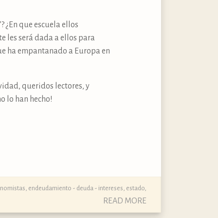
”? ¿En que escuela ellos
 les será dada a ellos para
 que ha empantanado a Europa en
vidad, queridos lectores, y
o lo han hecho!
onomistas
,
endeudamiento - deuda - intereses
,
estado
,
READ MORE