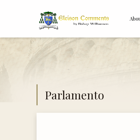
Abo
Bishop 
Dr. Whit
Parlamento