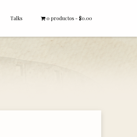
Talks
0 productos
$0.00
All Talks
Bishop Williamson
Dr. White
Interviews
Literature Seminars
Rector Letters
Sermons