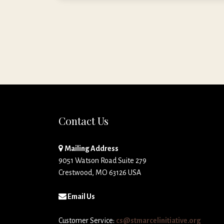
Contact Us
Mailing Address
9051 Watson Road Suite 279
Crestwood, MO 63126 USA
Email Us
Customer Service:
cs@stmarcelinitiative.org