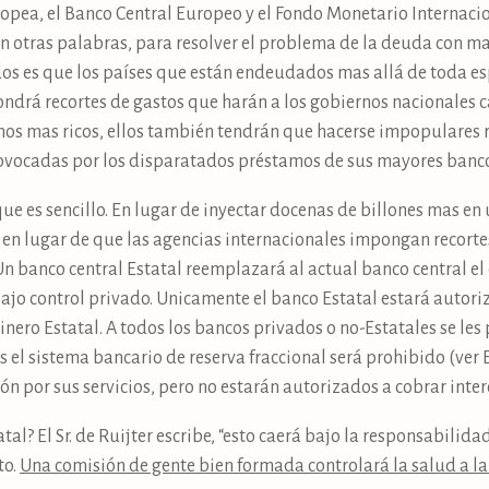
pea, el Banco Central Europeo y el Fondo Monetario Internaci
n otras palabras, para resolver el problema de la deuda con m
ndos es que los países que están endeudados mas allá de toda 
pondrá recortes de gastos que harán a los gobiernos nacionales
nos mas ricos, ellos también tendrán que hacerse impopulares r
ovocadas por los disparatados préstamos de sus mayores bancos, 
 que es sencillo. En lugar de inyectar docenas de billones mas e
 en lugar de que las agencias internacionales impongan recort
 Un banco central Estatal reemplazará al actual banco central el
ajo control privado. Unicamente el banco Estatal estará autori
ero Estatal. A todos los bancos privados o no-Estatales se les 
s el sistema bancario de reserva fraccional será prohibido (ver 
ón por sus servicios, pero no estarán autorizados a cobrar inter
tal? El Sr. de Ruijter escribe, “esto caerá bajo la responsabilid
to.
Una comisión de gente bien formada controlará la salud a la