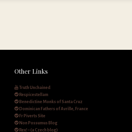
Other Links
Truth Unchained
Respicestellam
Benedictine Monks of Santa Cruz
Dominican Fathers of Avrille, France
Fr Piverts Site
Non Possumus Blog
Rex! – (a Czech blog)