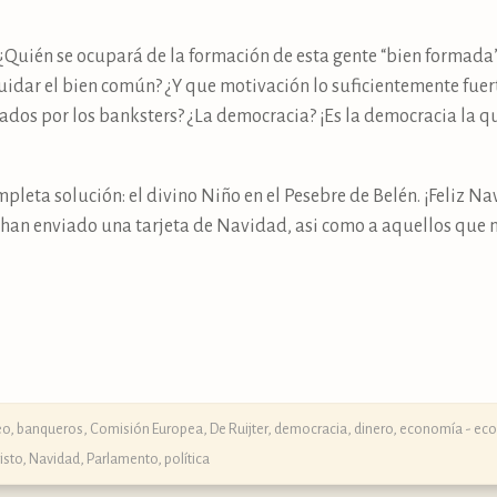
r, ¿Quién se ocupará de la formación de esta gente “bien formada
dar el bien común? ¿Y que motivación lo suficientemente fuerte
ados por los banksters? ¿La democracia? ¡Es la democracia la
pleta solución: el divino Niño en el Pesebre de Belén. ¡Feliz Na
 han enviado una tarjeta de Navidad, asi como a aquellos que n
eo
,
banqueros
,
Comisión Europea
,
De Ruijter
,
democracia
,
dinero
,
economía - ec
isto
,
Navidad
,
Parlamento
,
política