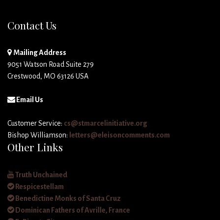
Contact Us
Mailing Address
9051 Watson Road Suite 279
Crestwood, MO 63126 USA
Email Us
Customer Service:
cs@stmarcelinitiative.org
Bishop Williamson:
letters@eleisoncomments.com
Other Links
Truth Unchained
Respicestellam
Benedictine Monks of Santa Cruz
Dominican Fathers of Avrille, France