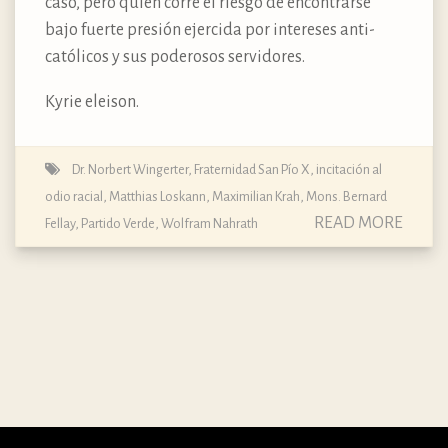
caso, pero quien corre el riesgo de encontrarse
bajo fuerte presión ejercida por intereses anti-
católicos y sus poderosos servidores.
Kyrie eleison.
Dr. Norbert Wingerter
,
Fraternidad San Pío X
,
incitación al
odio racial
,
Matthias Loskann
,
Maximilian Krah
,
Mons. Bernard
READ MORE
Fellay
,
Partido Verde
,
Wolfram Nahrath