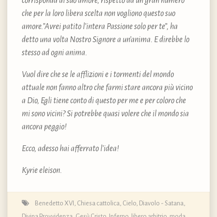
corrisponda al suo amore, rispetto ad un gran numero
che per la loro libera scelta non vogliono questo suo
amore.”Avrei patito l’intera Passione solo per te”, ha
detto una volta Nostro Signore a un’anima. E direbbe lo
stesso ad ogni anima.
Vuol dire che se le afflizioni e i tormenti del mondo
attuale non fanno altro che farmi stare ancora più vicino
a Dio, Egli tiene conto di questo per me e per coloro che
mi sono vicini? Si potrebbe quasi volere che il mondo sia
ancora peggio!
Ecco, adesso hai afferrato l’idea!
Kyrie eleison.
Benedetto XVI
,
Chiesa cattolica
,
Cielo
,
Diavolo - Satana
,
Divina Provvidenza
,
Gesù Cristo
,
Inferno
,
libero arbitrio
,
moda
,