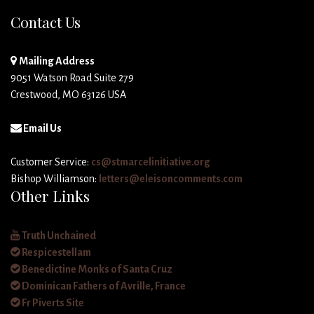
Contact Us
Mailing Address
9051 Watson Road Suite 279
Crestwood, MO 63126 USA
Email Us
Customer Service:
cs@stmarcelinitiative.org
Bishop Williamson:
letters@eleisoncomments.com
Other Links
Truth Unchained
Respicestellam
Benedictine Monks of Santa Cruz
Dominican Fathers of Avrille, France
Fr Piverts Site