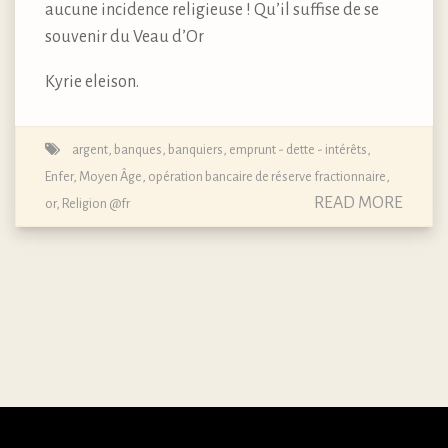
aucune incidence religieuse ! Qu’il suffise de se
souvenir du Veau d’Or
Kyrie eleison.
argent
,
banques
,
banquiers
,
emprunt - dette - intérêts
,
Enfer
,
Moyen Âge
,
opération bancaire de réserve fractionnaire
,
READ MORE
or
,
Religion @fr