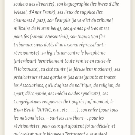
souliers des déportés), son hagiographie (les livres d’Elie
Wiesel, d’Anne Frank), ses lieux de supplice (les
chambres à gaz), son Évangile (le verdict du tribunal
militaire de Nuremberg), ses grands prêtres et ses
pontifes (Simon Wiesenthal), son Inquisition (les
tribunaux civils dotés d’un arsenal répressif anti-
révisionniste), sa législation contre le blasphème
(interdisant formellement toute remise en cause de
l’Holocauste), sa cité sainte ( la Jérusalem moderne), ses
prédicateurs et ses gardiens (les enseignants et toutes
les Associations, qu’il s’agisse de politique, de religion, de
sport, d’économie, des média ou des syndicats), ses
Congrégations religieuses (le Congrès juif mondial, le
B’nai B’rith, l’AIPAC, etc., etc . . . . ), son enfer (pour tous
les nationalistes, – sauf les Israéliens –, pour les
révisionnistes, pour ceux qui ajoutent foi au déicide, et
qui croient que le Nouveau Testament a remplacé