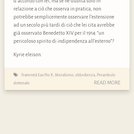
d’accordo con lei, ma se ne dubita solo in
relazione a ciò che osserva in pratica, non
potrebbe semplicemente osservare l’estensione
ad un secolo più tardi di ciò che lei cita avrebbe
già osservato Benedetto XIV per il 1914: “un
pericoloso spirito di indipendenza all’esterno”?
Kyrie eleison.
Fraternità San Pio X
,
liberalismo
,
obbedienza
,
Preambolo
READ MORE
dottrinale