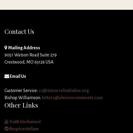
Contact Us
Mailing Address
9051 Watson Road Suite 279
Crestwood, MO 63126 USA
Email Us
Customer Service:
cs@stmarcelinitiative.org
Bishop Williamson:
letters@eleisoncomments.com
Other Links
Truth Unchained
Respicestellam