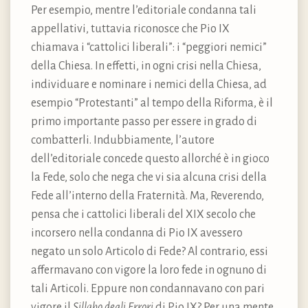
Per esempio, mentre l’editoriale condanna tali
appellativi, tuttavia riconosce che Pio IX
chiamava i “cattolici liberali”: i “peggiori nemici”
della Chiesa. In effetti, in ogni crisi nella Chiesa,
individuare e nominare i nemici della Chiesa, ad
esempio “Protestanti” al tempo della Riforma, è il
primo importante passo per essere in grado di
combatterli. Indubbiamente, l’autore
dell’editoriale concede questo allorché è in gioco
la Fede, solo che nega che vi sia alcuna crisi della
Fede all’interno della Fraternità. Ma, Reverendo,
pensa che i cattolici liberali del XIX secolo che
incorsero nella condanna di Pio IX avessero
negato un solo Articolo di Fede? Al contrario, essi
affermavano con vigore la loro fede in ognuno di
tali Articoli. Eppure non condannavano con pari
vigore il
Sillabo degli Errori
di Pio IX? Per una mente