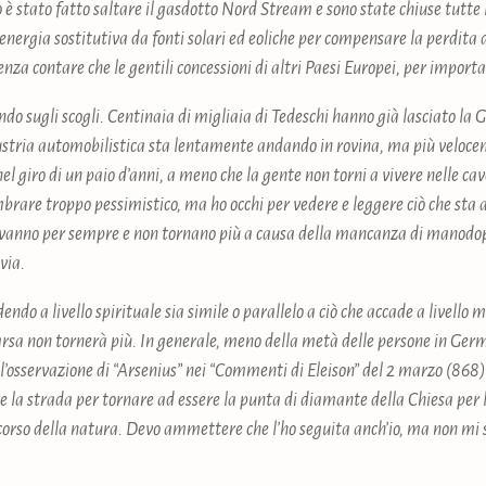
do è stato fatto saltare il gasdotto Nord Stream e sono state chiuse tutt
energia sostitutiva da fonti solari ed eoliche per compensare la perdita d
senza contare che le gentili concessioni di altri Paesi Europei, per impor
ndo sugli scogli. Centinaia di migliaia di Tedeschi hanno già lasciato la
dustria automobilistica sta lentamente andando in rovina, ma più veloce
 giro di un paio d’anni, a meno che la gente non torni a vivere nelle ca
rare troppo pessimistico, ma ho occhi per vedere e leggere ciò che sta 
e vanno per sempre e non tornano più a causa della mancanza di manodope
 via.
endo a livello spirituale sia simile o parallelo a ciò che accade a livello
sa non tornerà più. In generale, meno della metà delle persone in Ger
 l’osservazione di “Arsenius” nei “Commenti di Eleison” del 2 marzo (86
 la strada per tornare ad essere la punta di diamante della Chiesa per l
corso della natura. Devo ammettere che l’ho seguita anch’io, ma non mi 