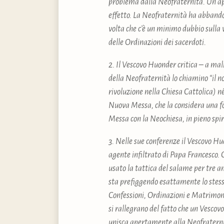
problema dalla Neofraternità. Un app
effetto. La Neofraternità ha abbandon
volta che c’è un minimo dubbio sulla 
delle Ordinazioni dei sacerdoti.
2. Il Vescovo Huonder critica – a mal
della Neofraternità lo chiamino “il n
rivoluzione nella Chiesa Cattolica) 
Nuova Messa, che la considera una f
Messa con la Neochiesa, in pieno spi
3. Nelle sue conferenze il Vescovo 
agente infiltrato di Papa Francesco.
usato la tattica del salame per tre a
sta prefiggendo esattamente lo stesso
Confessioni, Ordinazioni e Matrimoni,
si rallegrano del fatto che un Vescovo
unisca apertamente alla Neofraternit