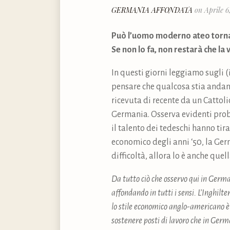
GERMANIA AFFONDATA
on Aprile 6
Può l’uomo moderno ateo torna
Se non lo fa, non restarà che la 
In questi giorni leggiamo sugli (
pensare che qualcosa stia andando
ricevuta di recente da un Cattoli
Germania. Osserva evidenti prob
il talento dei tedeschi hanno tir
economico degli anni ‘50, la Ger
difficoltà, allora lo è anche quel
Da tutto ciò che osservo qui in Germa
affondando in tutti i sensi. L’Inghil
lo stile economico anglo-americano è 
sostenere posti di lavoro che in Ge