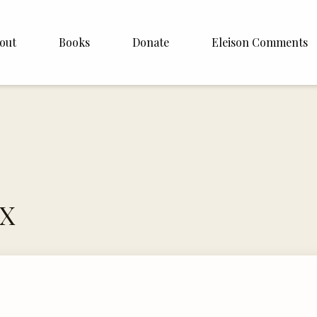
out
Books
Donate
Eleison Comments
p Williamson
About
ite
English
Español
Francais
 X
Deutsh
Italiano
Subscribe