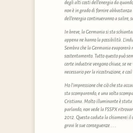
degli alti costi dell’energia da quan
non è in grado di fornire abbastanza 
dell’energia continueranno a salire, 
In breve, la Germania si sta schianta
appena ne hanno la possibilità. L’in
Sembra che la Germania evaporerà nel
sostentamento. Tutto questo può semb
certe industrie vengono chiuse, se n
necessario per la ricostruzione, e così
Ho l’impressione che ciò che sta accad
sta scomparendo, e una volta scompar
Cristiana. Molto illuminante è stata
parlando, non vede la FSSPX ritrovare
2012. Questa caduta la chiamerei il 
gravi le sue conseguenze . . .