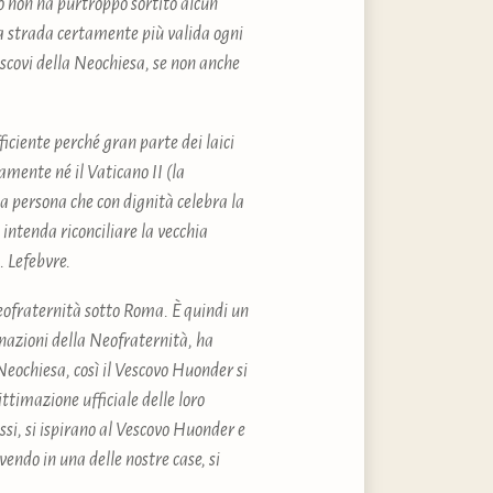
o non ha purtroppo sortito alcun
 la strada certamente più valida ogni
escovi della Neochiesa, se non anche
iciente perché gran parte dei laici
amente né il Vaticano II (la
a persona che con dignità celebra la
ntenda riconciliare la vecchia
. Lefebvre.
eofraternità sotto Roma. È quindi un
nazioni della Neofraternità, ha
Neochiesa, così il Vescovo Huonder si
timazione ufficiale delle loro
ssi, si ispirano al Vescovo Huonder e
endo in una delle nostre case, si