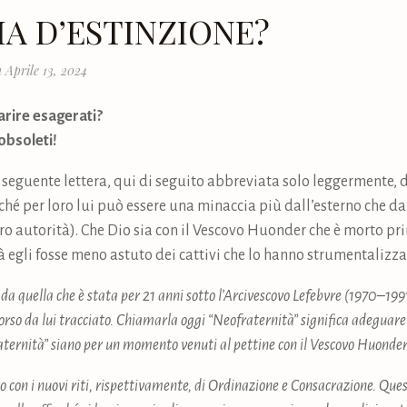
IA D’ESTINZIONE?
 Aprile 13, 2024
arire esagerati?
bsoleti!
 seguente lettera, qui di seguito abbreviata solo leggermente, 
ché per loro lui può essere una minaccia più dall’esterno che da
loro autorità). Che Dio sia con il Vescovo Huonder che è morto p
tà egli fosse meno astuto dei cattivi che lo hanno strumentalizza
da quella che è stata per 21 anni sotto l’Arcivescovo Lefebvre (1970–1991
rso da lui tracciato. Chiamarla oggi “Neofraternità” significa adeguare 
raternità” siano per un momento venuti al pettine con il Vescovo Huonde
vo con i nuovi riti, rispettivamente, di Ordinazione e Consacrazione. Que