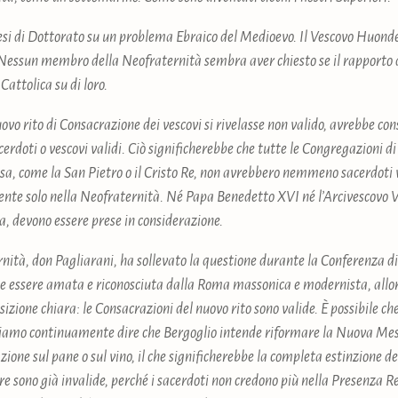
tesi di Dottorato su un problema Ebraico del Medioevo. Il Vescovo Huond
 Nessun membro della Neofraternità sembra aver chiesto se il rapporto d
Cattolica su di loro.
nuovo rito di Consacrazione dei vescovi si rivelasse non valido, avrebbe co
cerdoti o vescovi validi. Ciò significherebbe che tutte le Congregazioni di
esa, come la San Pietro o il Cristo Re, non avrebbero nemmeno sacerdoti v
ente solo nella Neofraternità. Né Papa Benedetto XVI né l’Arcivescovo V
ca, devono essere prese in considerazione.
nità, don Pagliarani, ha sollevato la questione durante la Conferenza di
e essere amata e riconosciuta dalla Roma massonica e modernista, allor
izione chiara: le Consacrazioni del nuovo rito sono valide. È possibile ch
mo continuamente dire che Bergoglio intende riformare la Nuova Messa
ione sul pane o sul vino, il che significherebbe la completa estinzione de
sono già invalide, perché i sacerdoti non credono più nella Presenza Rea