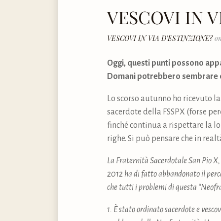
VESCOVI IN V
VESCOVI IN VIA D’ESTINZIONE?
on
Oggi, questi punti possono app
Domani potrebbero sembrare o
Lo scorso autunno ho ricevuto la
sacerdote della FSSPX (forse per
finché continua a rispettare la 
righe. Si può pensare che in real
La Fraternità Sacerdotale San Pio X, 
2012 ha di fatto abbandonato il perco
che tutti i problemi di questa “Neof
1. È stato ordinato sacerdote e vesco