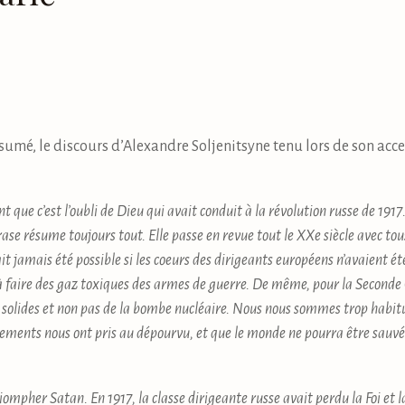
sumé, le discours d’Alexandre Soljenitsyne tenu lors de son ac
ent que c’est l’oubli de Dieu qui avait conduit à la révolution russe de 19
e résume toujours tout. Elle passe en revue tout le XXe siècle avec tou
 jamais été possible si les coeurs des dirigeants européens n’avaient ét
à faire des gaz toxiques des armes de guerre. De même, pour la Seconde
 solides et non pas de la bombe nucléaire. Nous nous sommes trop habitu
nements nous ont pris au dépourvu, et que le monde ne pourra être sauv
iompher Satan. En 1917, la classe dirigeante russe avait perdu la Foi et l