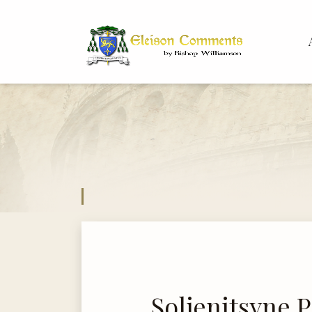
Bis
Dr.
Soljenitsyne P