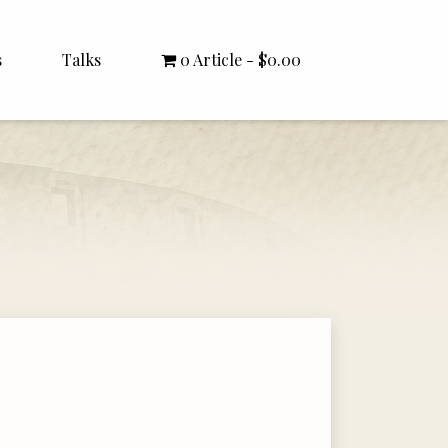
s
Talks
0 Article
$0.00
All Talks
Bishop Williamson
Dr. White
Interviews
Literature Seminars
Rector Letters
Sermons