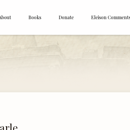
About
Books
Donate
Eleison Comment
hop Williamson
About
 White
English
Español
Francais
Deutsh
Italiano
Subscribe
arle