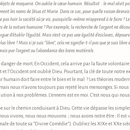
 objets de moquerie. On oublie le cœur humain. Résultat : le mal sévit par
ent les noms de Jésus et Marie. Dans ce cas, pour quelle raison devrais-
e pas haïr la société où je vis, puisqu’elle-même m’apprend à le faire ? L
s de la nature humaine ? Par exemple, la recherche de l’argent ne découl
argue d’établir l’égalité. Mais n’est-ce pas une égalité d’esclaves, dépourv
s libre ? Mais si je suis “libre”, cela ne signifie-t-il pas que je suis l
amais par l’argent ou l’abondance des biens matériels.
en danger de mort. En Occident, cela arrive par la faute volontai
 et l’Occident ont oublié Dieu. Pourtant, la clé de toute notre ex
humain doit faire entre le bien et le mal ? Les théories moderne
te, mais nous n’avons toujours pas rejeté leurs mensonges. Si nou
ution à nos problèmes. L’ennemi est en moi. C’est nous qui nou
 sur le chemin conduisant à Dieu. Cette vie dépasse les simples 
nous vivons, nous nous mouvons ; nous avons notre être : Il est « 
 finale de toute sa “Divine Comédie”). Oubliez les XIXe et XXe s