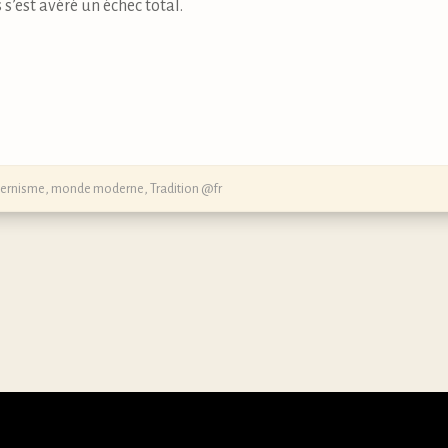
s’est avéré un échec total.
ernisme
,
monde moderne
,
Tradition @fr