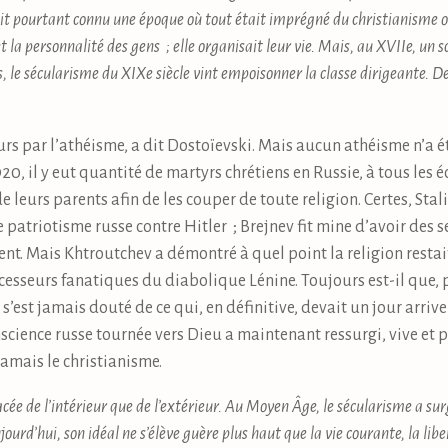
ait pourtant connu une époque où tout était imprégné du christianisme o
 la personnalité des gens ; elle organisait leur vie. Mais, au XVIIe, un s
is, le sécularisme du XIXe siècle vint empoisonner la classe dirigeante. De
 par l’athéisme, a dit Dostoïevski. Mais aucun athéisme n’a ét
 il y eut quantité de martyrs chrétiens en Russie, à tous les éche
e leurs parents afin de les couper de toute religion. Certes, Stal
e patriotisme russe contre Hitler ; Brejnev fit mine d’avoir des 
ent. Mais Khtroutchev a démontré à quel point la religion resta
esseurs fanatiques du diabolique Lénine. Toujours est-il que, 
s’est jamais douté de ce qui, en définitive, devait un jour arrive
ience russe tournée vers Dieu a maintenant ressurgi, vive et pr
jamais le christianisme.
acée de l’intérieur que de l’extérieur. Au Moyen Âge, le sécularisme a sur
urd’hui, son idéal ne s’élève guère plus haut que la vie courante, la libe