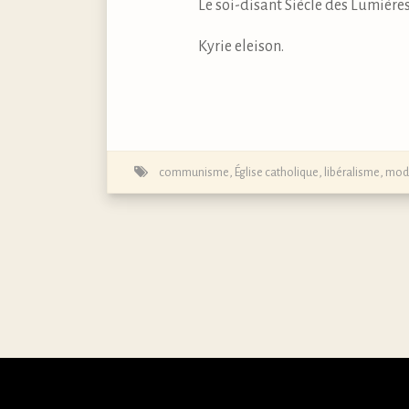
Le soi-disant Siècle des Lumières 
Kyrie eleison.
communisme
,
Église catholique
,
libéralisme
,
mod