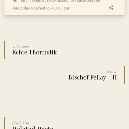
Bischof Bernard Fellay
,
Erzbischof Marcel Lefebvre
,
Priesterbruderschaft St. Pius X.
,
Rom
← Previous
Echte Thomistik
Next →
Bischof Fellay – II
Read Also
Related Posts