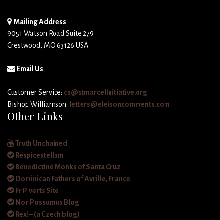
Mailing Address
9051 Watson Road Suite 279
Crestwood, MO 63126 USA
Email Us
Customer Service:
cs@stmarcelinitiative.org
Bishop Williamson:
letters@eleisoncomments.com
Other Links
Truth Unchained
Respicestellam
Benedictine Monks of Santa Cruz
Dominican Fathers of Avrille, France
Fr Piverts Site
Non Possumus Blog
Rex! – (a Czech blog)