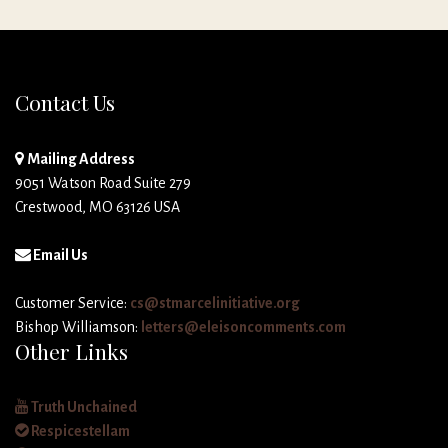
Contact Us
Mailing Address
9051 Watson Road Suite 279
Crestwood, MO 63126 USA
Email Us
Customer Service:
cs@stmarcelinitiative.org
Bishop Williamson:
letters@eleisoncomments.com
Other Links
Truth Unchained
Respicestellam