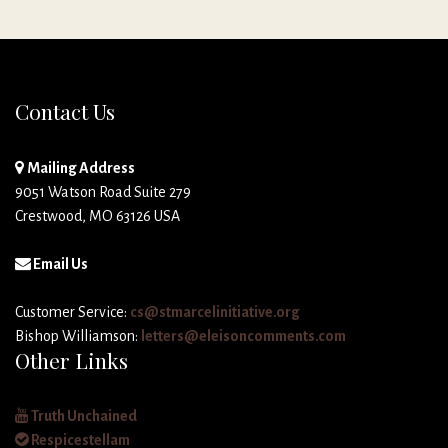
Contact Us
Mailing Address
9051 Watson Road Suite 279
Crestwood, MO 63126 USA
Email Us
Customer Service:
cs@stmarcelinitiative.org
Bishop Williamson:
letters@eleisoncomments.com
Other Links
Truth Unchained
Respicestellam