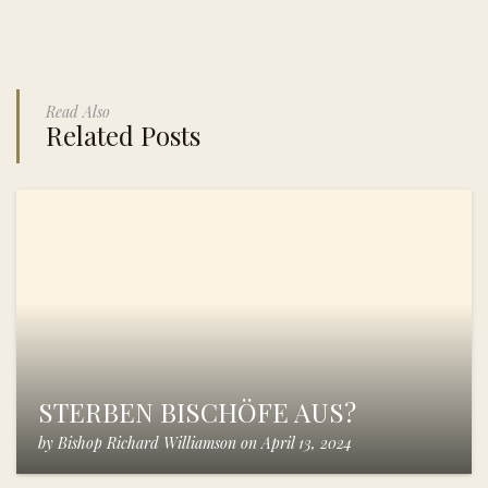
Read Also
Related Posts
STERBEN BISCHÖFE AUS?
by
Bishop Richard Williamson
on
April 13, 2024