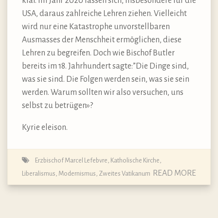
klar. Im Jahr 2020 lassen sich, insbesondere für die
USA, daraus zahlreiche Lehren ziehen. Vielleicht
wird nur eine Katastrophe unvorstellbaren
Ausmasses der Menschheit ermöglichen, diese
Lehren zu begreifen. Doch wie Bischof Butler
bereits im 18. Jahrhundert sagte:”Die Dinge sind,
was sie sind. Die Folgen werden sein, was sie sein
werden. Warum sollten wir also versuchen, uns
selbst zu betrügen»?
Kyrie eleison.
Erzbischof Marcel Lefebvre
,
Katholische Kirche
,
READ MORE
Liberalismus
,
Modernismus
,
Zweites Vatikanum