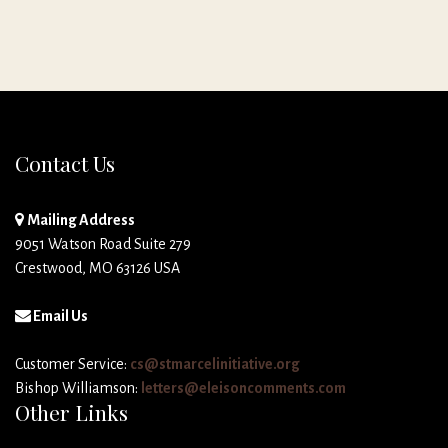
Contact Us
Mailing Address
9051 Watson Road Suite 279
Crestwood, MO 63126 USA
Email Us
Customer Service:
cs@stmarcelinitiative.org
Bishop Williamson:
letters@eleisoncomments.com
Other Links