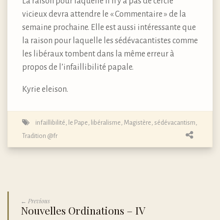
La raison pour laquelle il n’y a pas de cercle
vicieux devra attendre le « Commentaire » de la
semaine prochaine. Elle est aussi intéressante que
la raison pour laquelle les sédévacantistes comme
les libéraux tombent dans la même erreur à
propos de l’infaillibilité papale.
Kyrie eleison.
infaillibilité
,
le Pape
,
libéralisme
,
Magistère
,
sédévacantism
,
Tradition @fr
← Previous
Nouvelles Ordinations – IV