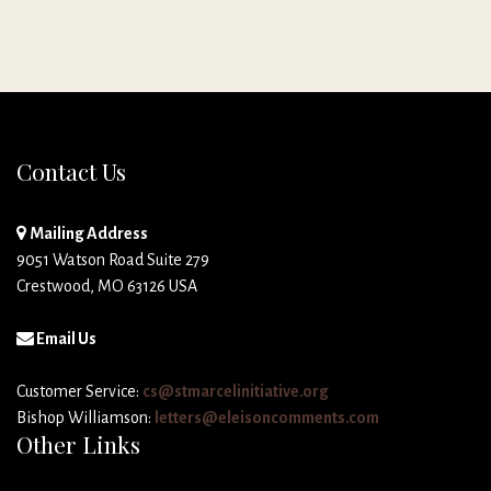
Contact Us
Mailing Address
9051 Watson Road Suite 279
Crestwood, MO 63126 USA
Email Us
Customer Service:
cs@stmarcelinitiative.org
Bishop Williamson:
letters@eleisoncomments.com
Other Links