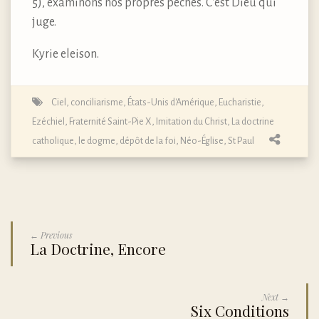
5), examinons nos propres péchés. C’est Dieu qui
juge.
Kyrie eleison.
Ciel
,
conciliarisme
,
États-Unis d'Amérique
,
Eucharistie
,
Ezéchiel
,
Fraternité Saint-Pie X
,
Imitation du Christ
,
La doctrine
catholique, le dogme, dépôt de la foi
,
Néo-Église
,
St Paul
← Previous
La Doctrine, Encore
Next →
Six Conditions