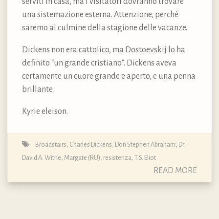
serviti in casa, ma i visitatori dovranno trovare
una sistemazione esterna. Attenzione, perché
saremo al culmine della stagione delle vacanze.
Dickens non era cattolico, ma Dostoevskij lo ha
definito “un grande cristiano”. Dickens aveva
certamente un cuore grande e aperto, e una penna
brillante.
Kyrie eleison.
Broadstairs
,
Charles Dickens
,
Don Stephen Abraham
,
Dr.
David A. Withe
,
Margate (RU)
,
resistenza
,
T.S. Eliot
READ MORE