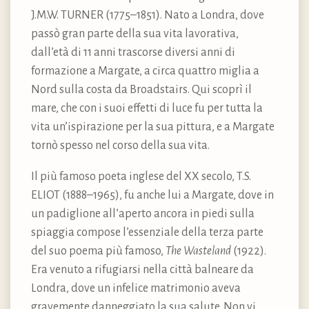
J.M.W. TURNER (1775–1851). Nato a Londra, dove
passò gran parte della sua vita lavorativa,
dall’età di 11 anni trascorse diversi anni di
formazione a Margate, a circa quattro miglia a
Nord sulla costa da Broadstairs. Qui scoprì il
mare, che con i suoi effetti di luce fu per tutta la
vita un’ispirazione per la sua pittura, e a Margate
tornò spesso nel corso della sua vita.
Il più famoso poeta inglese del XX secolo, T.S.
ELIOT (1888–1965), fu anche lui a Margate, dove in
un padiglione all’aperto ancora in piedi sulla
spiaggia compose l’essenziale della terza parte
del suo poema più famoso,
The Wasteland
(1922).
Era venuto a rifugiarsi nella città balneare da
Londra, dove un infelice matrimonio aveva
gravemente danneggiato la sua salute. Non vi