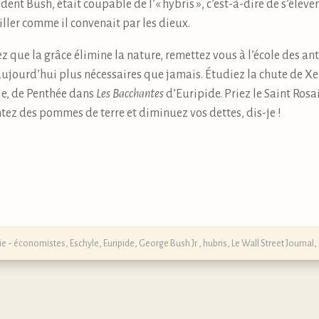
dent Bush, était coupable de l’« hybris », c’est-à-dire de s’élev
iller comme il convenait par les dieux.
ez que la grâce élimine la nature, remettez vous à l’école des 
 aujourd’hui plus nécessaires que jamais. Étudiez la chute de X
e, de Penthée dans
Les Bacchantes
d’Euripide. Priez le Saint Rosai
tez des pommes de terre et diminuez vos dettes, dis-je !
e - économistes
,
Eschyle
,
Euripide
,
George Bush Jr.
,
hubris
,
Le Wall Street Journal
,