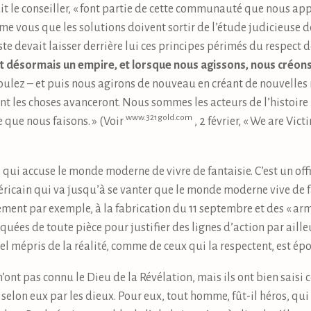
it le conseiller, « font partie de cette communauté que nous appel
me vous que les solutions doivent sortir de l’étude judicieuse de 
ste devait laisser derrière lui ces principes périmés du respect d
t désormais un empire, et lorsque nous agissons, nous créons
ulez – et puis nous agirons de nouveau en créant de nouvelles 
t les choses avanceront. Nous sommes les acteurs de l’histoire . .
www.321gold.com
 que nous faisons. » (Voir
, 2 février, « We are Vic
 qui accuse le monde moderne de vivre de fantaisie. C’est un off
icain qui va jusqu’à se vanter que le monde moderne vive de fan
ment par exemple, à la fabrication du 11 septembre et des « ar
ées de toute pièce pour justifier des lignes d’action par ailleu
el mépris de la réalité, comme de ceux qui la respectent, est ép
ont pas connu le Dieu de la Révélation, mais ils ont bien saisi ce
elon eux par les dieux. Pour eux, tout homme, fût-il héros, qui 