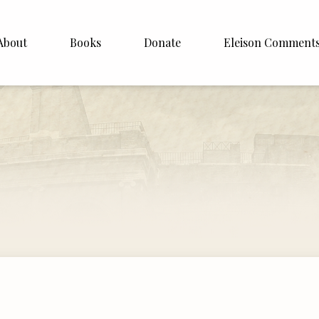
About
Books
Donate
Eleison Comment
hop Williamson
About
 White
English
Español
Francais
Deutsh
Italiano
Subscribe