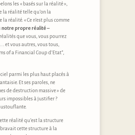
ons les « basés sur la réalité »,
la réalité telle qu’on la
e la réalité. « Ce n’est plus comme
 notre propre réalité –
réalités que vous, vous pourrez
 . et vous autres, vous tous,
tims of a Financial Coup d’Etat”,
iciel parmi les plus haut placés à
taisie. Et ses paroles, ne
mes de destruction massive » de
rs impossibles à justifier ?
oustouflante.
tte réalité qu’est la structure
bravait cette structure à la