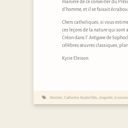
manière de ce conseiller du Prési
d’homme, et il se faisait écrabou
Chers catholiques, si vous estim
ces leçons de la nature qui sont
Créon dans l’
Antigone
de Sophocl
célèbres œuvres classiques, plan
Kyrie Eleison.
Aristote
,
Catherine Austin Fitts
,
chapelet
,
économi