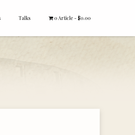
s
Talks
0 Article
$0.00
All Talks
Bishop Williamson
Dr. White
Interviews
Literature Seminars
Rector Letters
Sermons