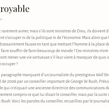
royable
11
arement aimer, mais s’ils sont ministres de Dieu, ils doivent dire
nt s’occuper ni de la politique ni de l’économie. Mais alors que f
cessairement fausse en tant que mettant l’homme à la place de 
de faire souffrir de faim beaucoup de monde ? Ces ministres n’ont
ont mener une vie vertueuse s’il leur vient à manquer de quoi su
n occuper ?
un paragraphe marquant d’un journaliste du prestigieux
Wall Str
’été de 2006 par un conseiller important de George W. Bush, Prés
icle qui critiquait une ancienne directrice des communications de
ement compris ce que lui disait le conseiller, mais par la suite i
Bush. Voici les paroles du conseiller, recueillies par le journali