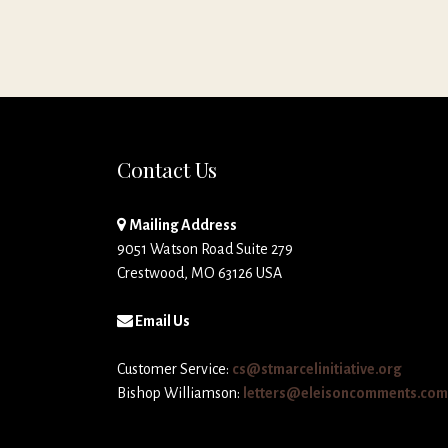
Contact Us
Mailing Address
9051 Watson Road Suite 279
Crestwood, MO 63126 USA
Email Us
Customer Service:
cs@stmarcelinitiative.org
Bishop Williamson:
letters@eleisoncomments.com