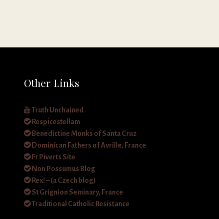
Other Links
Truth Unchained
Respicestellam
Benedictine Monks of Santa Cruz
Dominican Fathers of Avrille, France
Fr Piverts Site
Non Possumus Blog
Rex! – (a Czech blog)
St Grignion Seminary, France
Traditional Catholic Resistance