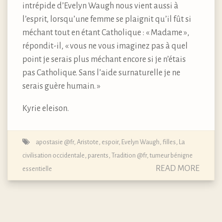
intrépide d’Evelyn Waugh nous vient aussi à
l’esprit, lorsqu’une femme se plaignit qu’il fût si
méchant tout en étant Catholique : « Madame »,
répondit-il, « vous ne vous imaginez pas à quel
point je serais plus méchant encore si je n’étais
pas Catholique. Sans l’aide surnaturelle je ne
serais guère humain. »
Kyrie eleison.
apostasie @fr
,
Aristote
,
espoir
,
Evelyn Waugh
,
filles
,
La
civilisation occidentale
,
parents
,
Tradition @fr
,
tumeur bénigne
READ MORE
essentielle