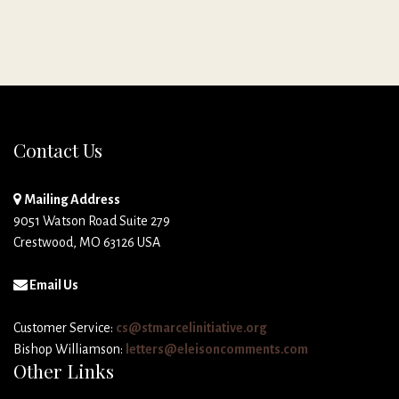
Contact Us
Mailing Address
9051 Watson Road Suite 279
Crestwood, MO 63126 USA
Email Us
Customer Service:
cs@stmarcelinitiative.org
Bishop Williamson:
letters@eleisoncomments.com
Other Links