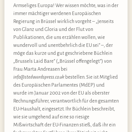
Armseliges Europa! Wer wissen möchte, was in der
immer mächtiger werdenen Europäischen
Regierung in Brüssel wirklich vorgeht – „jenseits
von Glanz und Gloria und der Flut von
Publikationen, die uns erzählen wollen, wie
wundervoll und unentbehrlich die EU sei“ –, der
möge das kurze und gut geschriebene Büchlein
„Brussels Laid Bare“ („Brüssel offengelegt“) von
Frau Marta Andreasen bei
info@stedwardspress.co.uk
bestellen. Sie ist Mitglied
des Europäischen Parlamentes (MdEP) und
wurde im Januar 2002 von der EU als oberster
Rechnungsführer, verantwortlich für den gesamten
EU-Haushalt, eingesetzt. Ihr Büchlein beschreibt,
wie sie umgehend auf eine so riesige
Mißwirtschaft der EU-Finanzen stieß, daß ihr ein