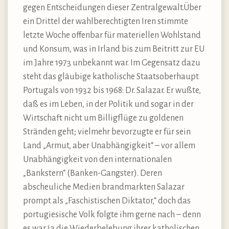
gegen Entscheidungen dieser Zentralgewalt.Über
ein Drittel der wahlberechtigten Iren stimmte
letzte Woche offenbar für materiellen Wohlstand
und Konsum, was in Irland bis zum Beitritt zur EU
im Jahre 1973 unbekannt war. Im Gegensatz dazu
steht das gläubige katholische Staatsoberhaupt
Portugals von 1932 bis 1968: Dr. Salazar. Er wußte,
daß es im Leben, in der Politik und sogar in der
Wirtschaft nicht um Billigflüge zu goldenen
Stränden geht; vielmehr bevorzugte er für sein
Land „Armut, aber Unabhängigkeit“ – vor allem
Unabhängigkeit von den internationalen
„Bankstern“ (Banken-Gangster). Deren
abscheuliche Medien brandmarkten Salazar
prompt als „Faschistischen Diktator,“ doch das
portugiesische Volk folgte ihm gerne nach – denn
es war ja die Wiederbelebung ihrer katholischen