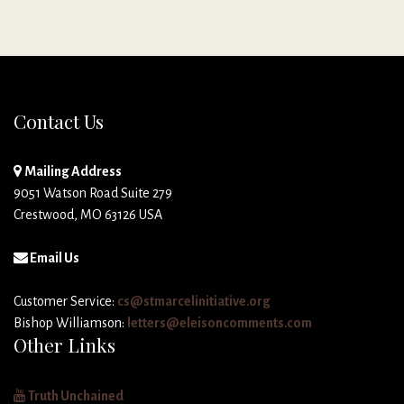
Contact Us
Mailing Address
9051 Watson Road Suite 279
Crestwood, MO 63126 USA
Email Us
Customer Service:
cs@stmarcelinitiative.org
Bishop Williamson:
letters@eleisoncomments.com
Other Links
Truth Unchained