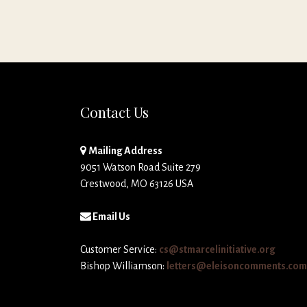
Contact Us
Mailing Address
9051 Watson Road Suite 279
Crestwood, MO 63126 USA
Email Us
Customer Service:
cs@stmarcelinitiative.org
Bishop Williamson:
letters@eleisoncomments.com