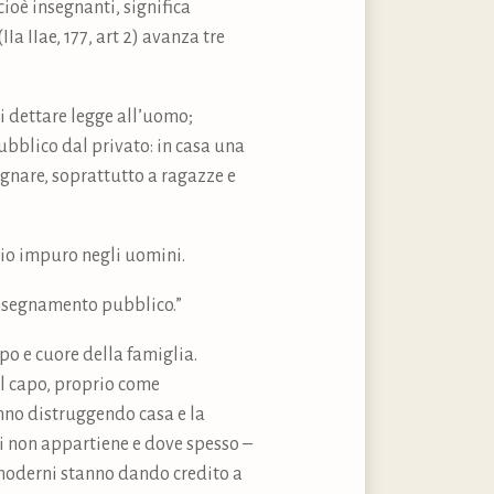
cioè insegnanti, significa
a IIae, 177, art 2) avanza tre
di dettare legge all’uomo;
bblico dal privato: in casa una
nare, soprattutto a ragazze e
rio impuro negli uomini.
’insegnamento pubblico.”
po e cuore della famiglia.
el capo, proprio come
anno distruggendo casa e la
lei non appartiene e dove spesso –
i moderni stanno dando credito a