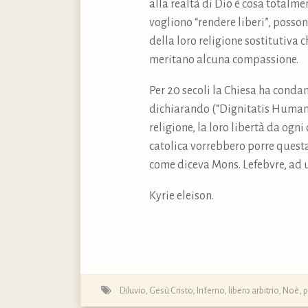
alla realtà di Dio è cosa totalme
vogliono “rendere liberi”, posson
della loro religione sostitutiva
meritano alcuna compassione.
Per 20 secoli la Chiesa ha condan
dichiarando (“Dignitatis Humanae
religione, la loro libertà da ogni
catolica vorrebbero porre questa 
come diceva Mons. Lefebvre, ad u
Kyrie eleison.
Diluvio
,
Gesù Cristo
,
Inferno
,
libero arbitrio
,
Noè
,
p