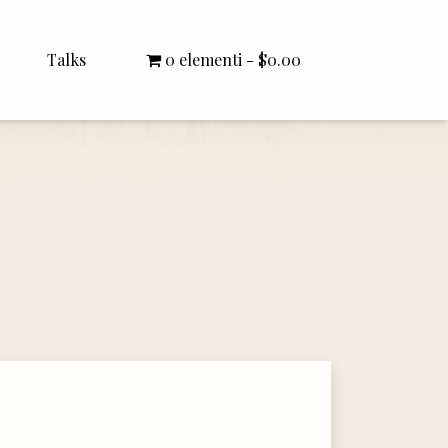
Talks
0 elementi
$0.00
All Talks
Bishop Williamson
Dr. White
Interviews
Literature Seminars
Rector Letters
Sermons