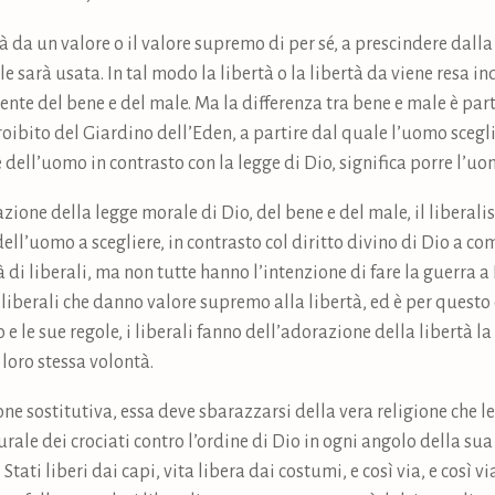
tà da un valore o il valore supremo di per sé, a prescindere dalla
e sarà usata. In tal modo la libertà o la libertà da viene resa 
nte del bene e del male. Ma la differenza tra bene e male è part
oibito del Giardino dell’Eden, a partire dal quale l’uomo scegli
dell’uomo in contrasto con la legge di Dio, significa porre l’uo
zione della legge morale di Dio, del bene e del male, il liberal
ell’uomo a scegliere, in contrasto col diritto divino di Dio a c
 di liberali, ma non tutte hanno l’intenzione di fare la guerra a 
liberali che danno valore supremo alla libertà, ed è per questo 
e le sue regole, i liberali fanno dell’adorazione della libertà la
 loro stessa volontà.
one sostitutiva, essa deve sbarazzarsi della vera religione che le 
ale dei crociati contro l’ordine di Dio in ogni angolo della sua
i, Stati liberi dai capi, vita libera dai costumi, e così via, e cos