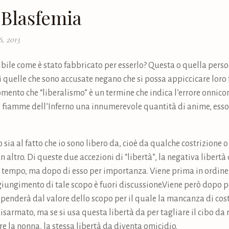
 Blasfemia
6, 2013
ribile come è stato fabbricato per esserlo? Questa o quella pers
 quelle che sono accusate negano che si possa appiccicare loro t
omento che “liberalismo” è un termine che indica l’errore onni
le fiamme dell’Inferno una innumerevole quantità di anime, ess
o sia al fatto che io sono libero da, cioè da qualche costrizione o 
n altro. Di queste due accezioni di “libertà”, la negativa libertà
l tempo, ma dopo di esso per importanza. Viene prima in ordine a
giungimento di tale scopo è fuori discussione.Viene però dopo p
penderà dal valore dello scopo per il quale la mancanza di costr
disarmato, ma se si usa questa libertà da per tagliare il cibo da 
are la nonna, la stessa libertà da diventa omicidio.