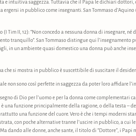
ta e intuitiva saggezza. Tuttavia che il Papa le dichiari dottori, 
 a ergersi in pubblico come insegnanti. San Tommaso d’Aquino (II
o (I Tim II, 12): “Non concedo a nessuna donna di insegnare, né 
mento tranquillo”. San Tommaso distingue qui l’insegnamento pu
gli, in un ambiente quasi domestico una donna può anche inseg
 che si mostra in pubblico è suscettibile di suscitare il deside
rale non sono così perfette in saggezza da poter loro affidare l
o disegno di Dio per l’uomo e per la donna come complementari ca
è una funzione principalmente della ragione, o della testa – d
rattutto una funzione del cuore. Vero è che i tempi moderni st
trata, con poche alternative tranne l’uscire in pubblico, a cui 
 Ma dando alle donne, anche sante, il titolo di “Dottore”, i Pap