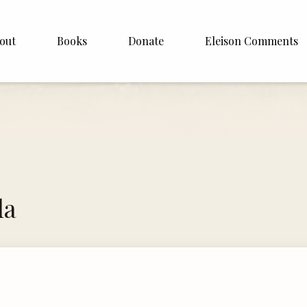
out
Books
Donate
Eleison Comments
p Williamson
About
ite
English
Español
Francais
la
Deutsh
Italiano
Subscribe