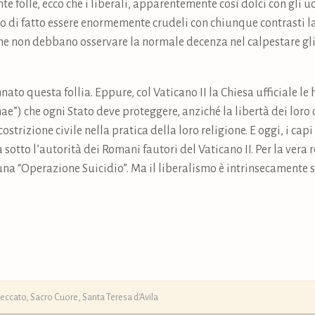
nte folle, ecco che i liberali, apparentemente così dolci con gli
o di fatto essere enormemente crudeli con chiunque contrasti la 
 che non debbano osservare la normale decenza nel calpestare gli
nato questa follia. Eppure, col Vaticano II la Chiesa ufficiale le
”) che ogni Stato deve proteggere, anziché la libertà dei loro c
 costrizione civile nella pratica della loro religione. E oggi, i ca
sotto l’autorità dei Romani fautori del Vaticano II. Per la vera r
na “Operazione Suicidio”. Ma il liberalismo è intrinsecamente s
eccato
,
Sacro Cuore
,
Santa Teresa d'Avila