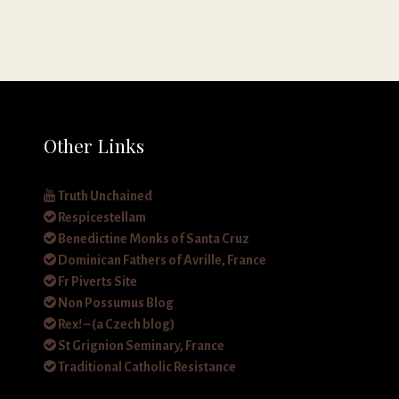
Other Links
Truth Unchained
Respicestellam
Benedictine Monks of Santa Cruz
Dominican Fathers of Avrille, France
Fr Piverts Site
Non Possumus Blog
Rex! – (a Czech blog)
St Grignion Seminary, France
Traditional Catholic Resistance