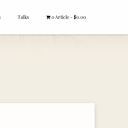
s
Talks
0 Article
$0.00
All Talks
Bishop Williamson
Dr. White
Interviews
Literature Seminars
Rector Letters
Sermons