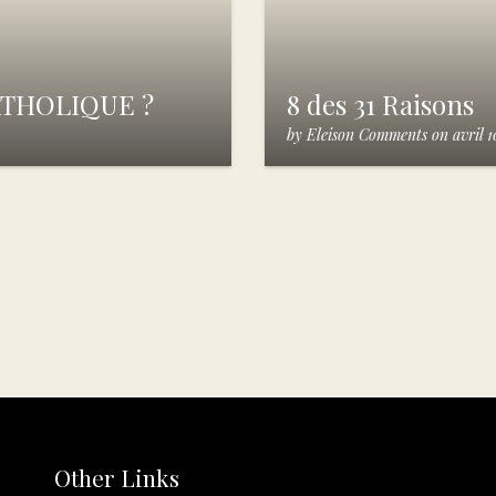
THOLIQUE ?
8 des 31 Raisons
by
Eleison Comments
on
avril 
Other Links