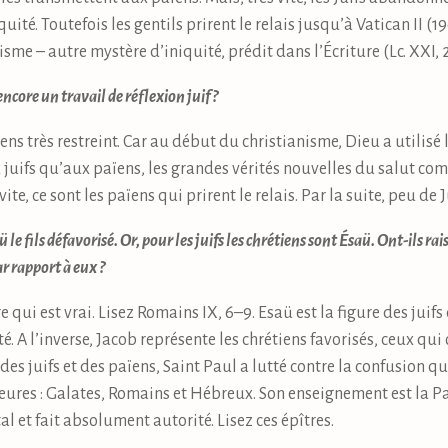
quité. Toutefois les gentils prirent le relais jusqu’à Vatican II 
isme – autre mystère d’iniquité, prédit dans l’Écriture (Lc. XXI, 2
core un travail de réflexion juif ?
s très restreint. Car au début du christianisme, Dieu a utilisé 
 juifs qu’aux païens, les grandes vérités nouvelles du salut com
 vite, ce sont les païens qui prirent le relais. Par la suite, peu de 
aü le fils défavorisé. Or, pour les juifs les chrétiens sont Ésaü. Ont-ils r
r rapport à eux ?
e qui est vrai. Lisez Romains IX, 6–9. Esaü est la figure des juif
té. A l’inverse, Jacob représente les chrétiens favorisés, ceux qui
 des juifs et des païens, Saint Paul a lutté contre la confusion qu
ures : Galates, Romains et Hébreux. Son enseignement est la Paro
tal et fait absolument autorité. Lisez ces épîtres.