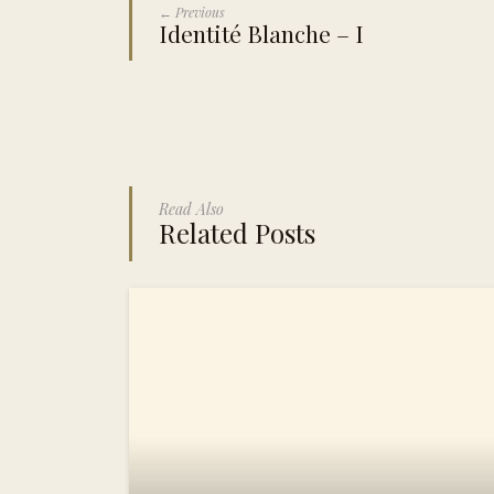
← Previous
Identité Blanche – I
Read Also
Related Posts