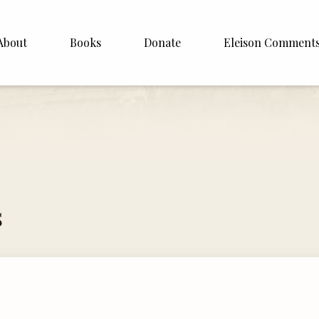
About
Books
Donate
Eleison Comment
hop Williamson
About
 White
English
Español
Francais
s
Deutsh
Italiano
Subscribe