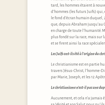
tard, les hommes étaient à nouve
d’hommes (les futurs Juifs) qui, 
le fond d’écran humain duquel, 20
que, depuis Abraham jusqu’au Chri
en charge de toute l’humanité. M
plus fondé sur la race, mais sur l
et se firent ainsi la race spécia
Les Juifs ont-ils été à l’origine du ch
Le christianisme est en partie hum
travers Jésus-Christ, l’homme-Di
par Marie, Joseph, et les 12 Apôt
Le christianisme n’est-il pas une dupe
Aucunement, et cela n’a jamais ét
sa
Vérité
et son
Salut
pour qu’ils 