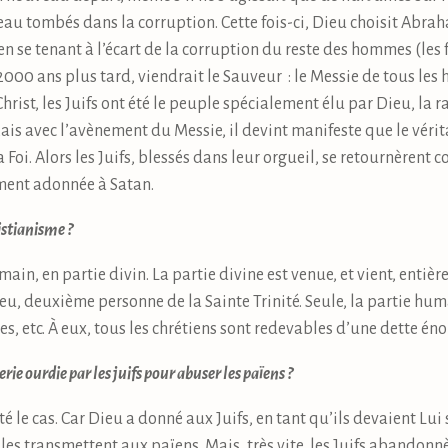
au tombés dans la corruption. Cette fois-ci, Dieu choisit Abra
en se tenant à l’écart de la corruption du reste des hommes (les 
00 ans plus tard, viendrait le Sauveur : le Messie de tous les h
st, les Juifs ont été le peuple spécialement élu par Dieu, la ra
ais avec l’avènement du Messie, il devint manifeste que le véri
a Foi. Alors les Juifs, blessés dans leur orgueil, se retournèrent c
lement adonnée à Satan.
ristianisme ?
ain, en partie divin. La partie divine est venue, et vient, entièr
eu, deuxième personne de la Sainte Trinité. Seule, la partie hum
res, etc. À eux, tous les chrétiens sont redevables d’une dette én
rie ourdie par les juifs pour abuser les païens ?
é le cas. Car Dieu a donné aux Juifs, en tant qu’ils devaient Lu
les transmettent aux païens. Mais, très vite, les Juifs abandonnèr