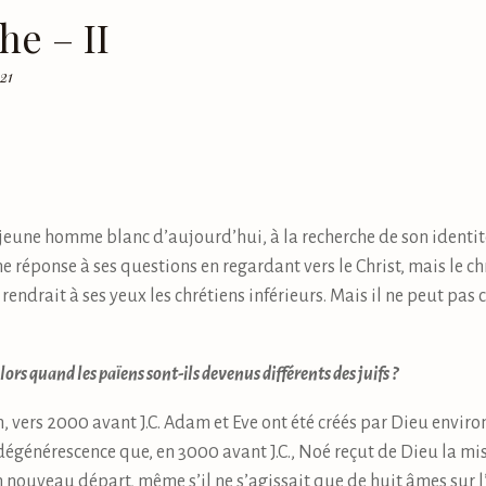
he – II
021
eune homme blanc d’aujourd’hui, à la recherche de son identité, v
 réponse à ses questions en regardant vers le Christ, mais le ch
ndrait à ses yeux les chrétiens inférieurs. Mais il ne peut pas cr
Alors quand les païens sont-ils devenus différents des juifs ?
, vers 2000 avant J.C. Adam et Eve ont été créés par Dieu envir
 dégénérescence que, en 3000 avant J.C., Noé reçut de Dieu la m
 nouveau départ, même s’il ne s’agissait que de huit âmes sur 