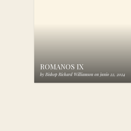
ROMANOS IX
by
Bishop Richard Williamson
on
junio 22, 2024