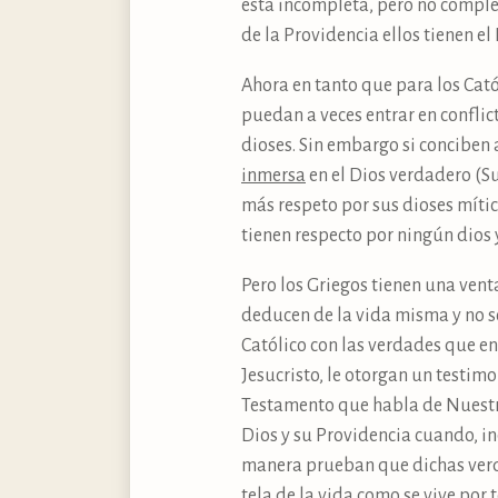
está incompleta, pero no complet
de la Providencia ellos tienen el
Ahora en tanto que para los Cató
puedan a veces entrar en confli
dioses. Sin embargo si conciben 
inmersa
en el Dios verdadero (Su
más respeto por sus dioses míti
tienen respecto por ningún dios 
Pero los Griegos tienen una vent
deducen de la vida misma y no so
Católico con las verdades que e
Jesucristo, le otorgan un testim
Testamento que habla de Nuestro 
Dios y su Providencia cuando, i
manera prueban que dichas verda
tela de la vida como se vive po