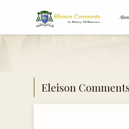
Abo
Bishop 
Dr. Whit
Eleison Comment