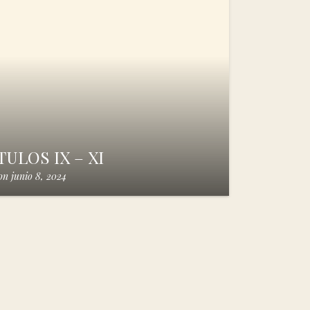
ULOS IX – XI
on
junio 8, 2024