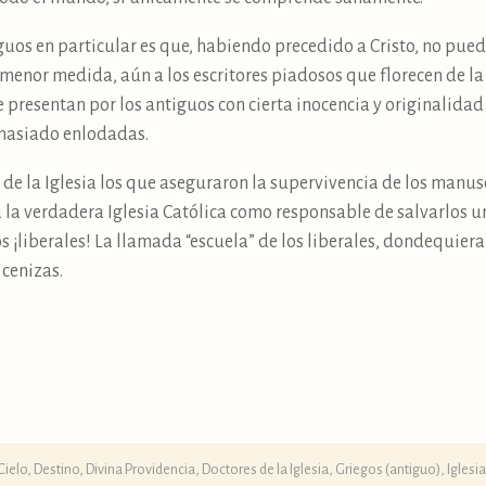
iguos en particular es que, habiendo precedido a Cristo, no pued
menor medida, aún a los escritores piadosos que florecen de l
 presentan por los antiguos con cierta inocencia y originalida
masiado enlodadas.
de la Iglesia los que aseguraron la supervivencia de los manusc
 la verdadera Iglesia Católica como responsable de salvarlos u
¡liberales! La llamada “escuela” de los liberales, dondequiera
 cenizas.
Cielo
,
Destino
,
Divina Providencia
,
Doctores de la Iglesia
,
Griegos (antiguo)
,
Iglesi