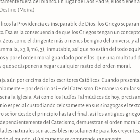
amente fuera del blanco. En lugar de Dios Padre, ellos tienen a
 Destino (Moira).
licos la Providencia es inseparable de Dios, los Griego separa
cto. Esa es la consecuencia de que los Griegos tengan un conc
a Zeus como el dirigente más o menos benigno del universo y al
mma Ia, 23,8; 116, 3), inmutable, así que no están del todo equ
cos y por el orden moral guardado por ellos, que una multitud 
y que se disponen a negar cualquier rastro del orden moral.
aja aún por encima de los escritores Católicos. Cuando presenta
lamente – por decirlo así – del Catecismo. De manera similar s
nseña la Iglesia. Así como los Judíos Talmúdicos de hoy, precis
onio especial custodiando celosamente en sus sinagogas el text
señor desde el principio hasta el final, así los antiguos grieg
ndependientemente del Catecismo, demuestran el orden moral d
des naturales son accesibles no solamente para los creyentes,
r todo el mundo, si únicamente se comprende sanamente.