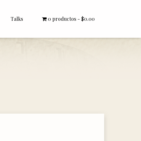
Talks
0 productos
$0.00
All Talks
Bishop Williamson
Dr. White
Interviews
Literature Seminars
Rector Letters
Sermons