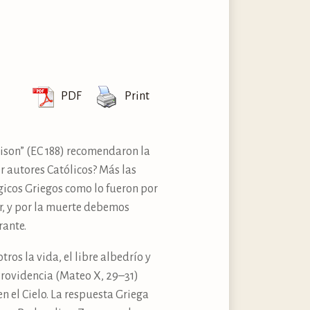
PDF
Print
ison” (EC 188) recomendaron la
r autores Católicos? Más las
gicos Griegos como lo fueron por
ir, y por la muerte debemos
rante.
ros la vida, el libre albedrío y
 Providencia (Mateo X, 29–31)
en el Cielo. La respuesta Griega