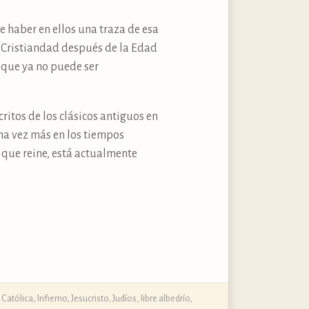
e haber en ellos una traza de esa
a Cristiandad después de la Edad
d que ya no puede ser
ritos de los clásicos antiguos en
na vez más en los tiempos
 que reine, está actualmente
a Católica
,
Infierno
,
Jesucristo
,
Judíos
,
libre albedrío
,