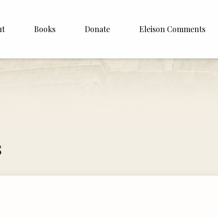
ut
Books
Donate
Eleison Comments
Williamson
About
e
English
Español
Francais
s
Deutsh
Italiano
Subscribe