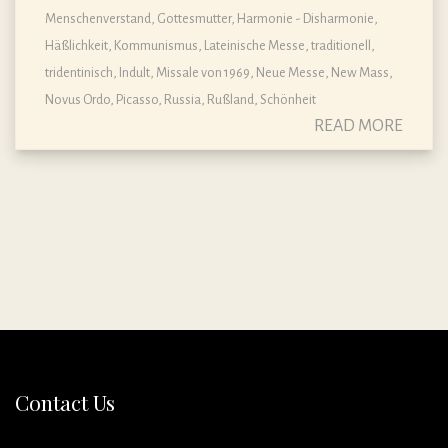
Menschenverstand
,
Gottesmutter
,
Harmonie - Disharmonie
,
Häßlichkeit
,
Kommunismus
,
Lateinische Messe, traditionell,
tridentinisch, Indult
,
Missale von 1969, Neue Messe
,
New Mass
,
Novus Ordo
,
Picasso
,
Russia
,
Rußland
,
Schönheit
READ MORE
Contact Us