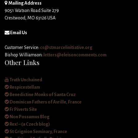
Mailing Address
9051 Watson Road Suite 279
Crestwood, MO 63126 USA
Email Us
Customer Service:
cs@stmarcelinitiative.org
Bishop Williamson:
letters@eleisoncomments.com
Other Links
Truth Unchained
Respicestellam
Benedictine Monks of Santa Cruz
Dominican Fathers of Avrille, France
Fr Piverts Site
Non Possumus Blog
Rex! – (a Czech blog)
St Grignion Seminary, France