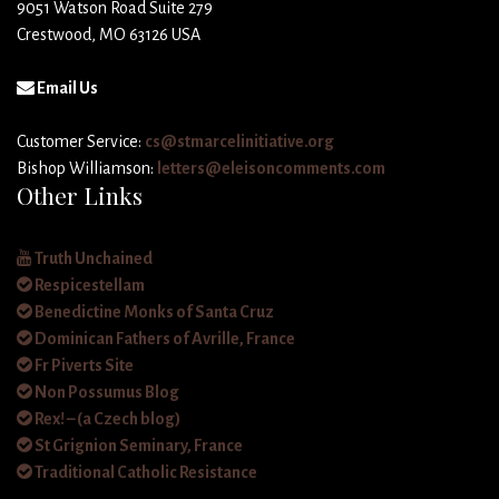
9051 Watson Road Suite 279
Crestwood, MO 63126 USA
Email Us
Customer Service:
cs@stmarcelinitiative.org
Bishop Williamson:
letters@eleisoncomments.com
Other Links
Truth Unchained
Respicestellam
Benedictine Monks of Santa Cruz
Dominican Fathers of Avrille, France
Fr Piverts Site
Non Possumus Blog
Rex! – (a Czech blog)
St Grignion Seminary, France
Traditional Catholic Resistance