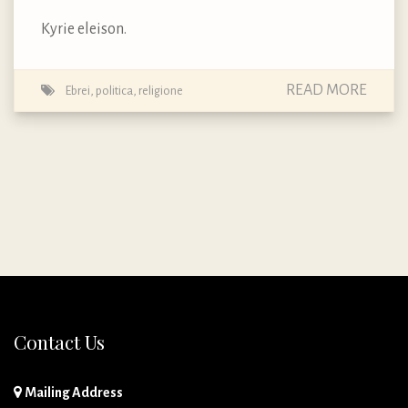
Kyrie eleison.
READ MORE
Ebrei
,
politica
,
religione
Contact Us
Mailing Address