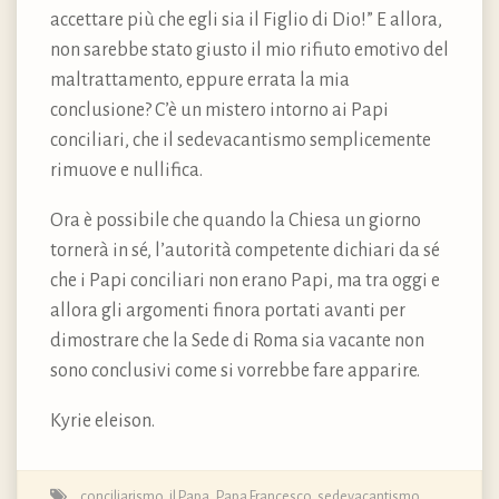
accettare più che egli sia il Figlio di Dio!” E allora,
non sarebbe stato giusto il mio rifiuto emotivo del
maltrattamento, eppure errata la mia
conclusione? C’è un mistero intorno ai Papi
conciliari, che il sedevacantismo semplicemente
rimuove e nullifica.
Ora è possibile che quando la Chiesa un giorno
tornerà in sé, l’autorità competente dichiari da sé
che i Papi conciliari non erano Papi, ma tra oggi e
allora gli argomenti finora portati avanti per
dimostrare che la Sede di Roma sia vacante non
sono conclusivi come si vorrebbe fare apparire.
Kyrie eleison.
conciliarismo
,
il Papa
,
Papa Francesco
,
sedevacantismo