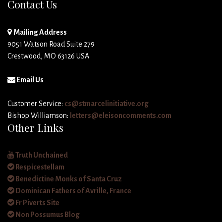
Contact Us
Mailing Address
9051 Watson Road Suite 279
Crestwood, MO 63126 USA
Email Us
Customer Service:
cs@stmarcelinitiative.org
Bishop Williamson:
letters@eleisoncomments.com
Other Links
Truth Unchained
Respicestellam
Benedictine Monks of Santa Cruz
Dominican Fathers of Avrille, France
Fr Piverts Site
Non Possumus Blog