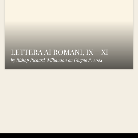
LETTERA AI ROMANI, IX – XI
by
Bishop Richard Williamson
on
Giugno 8, 2024