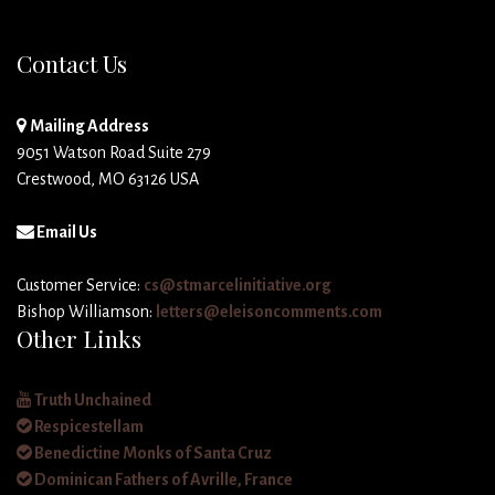
Contact Us
Mailing Address
9051 Watson Road Suite 279
Crestwood, MO 63126 USA
Email Us
Customer Service:
cs@stmarcelinitiative.org
Bishop Williamson:
letters@eleisoncomments.com
Other Links
Truth Unchained
Respicestellam
Benedictine Monks of Santa Cruz
Dominican Fathers of Avrille, France