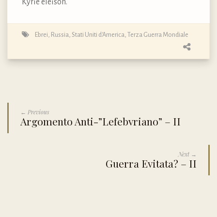
Kyrie eleison.
Ebrei
,
Russia
,
Stati Uniti d'America
,
Terza Guerra Mondiale
← Previous
Argomento Anti-”Lefebvriano” – II
Next →
Guerra Evitata? – II