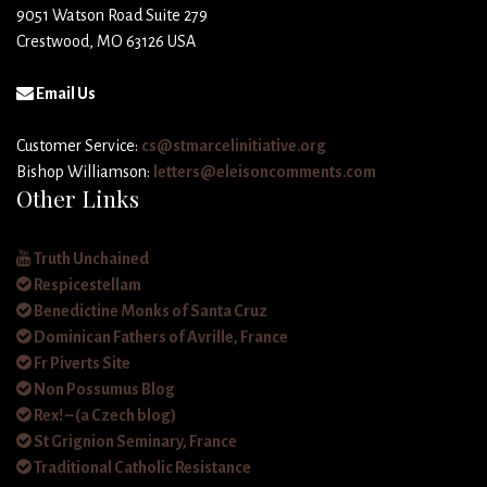
9051 Watson Road Suite 279
Crestwood, MO 63126 USA
Email Us
Customer Service:
cs@stmarcelinitiative.org
Bishop Williamson:
letters@eleisoncomments.com
Other Links
Truth Unchained
Respicestellam
Benedictine Monks of Santa Cruz
Dominican Fathers of Avrille, France
Fr Piverts Site
Non Possumus Blog
Rex! – (a Czech blog)
St Grignion Seminary, France
Traditional Catholic Resistance