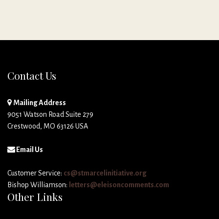
Contact Us
Mailing Address
9051 Watson Road Suite 279
Crestwood, MO 63126 USA
Email Us
Customer Service:
cs@stmarcelinitiative.org
Bishop Williamson:
letters@eleisoncomments.com
Other Links