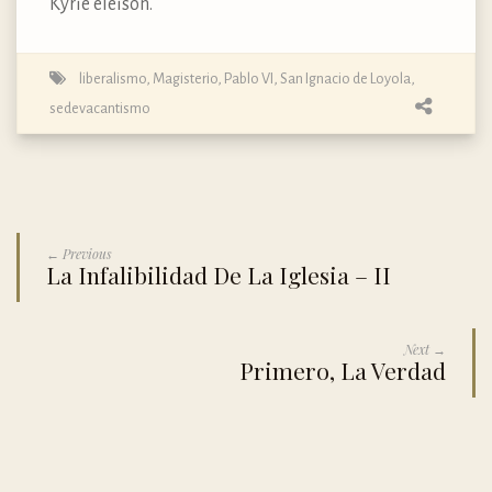
Kyrie eleison.
liberalismo
,
Magisterio
,
Pablo VI
,
San Ignacio de Loyola
,
sedevacantismo
← Previous
La Infalibilidad De La Iglesia – II
Next →
Primero, La Verdad