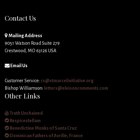
Contact Us
Mailing Address
9051 Watson Road Suite 279
Crestwood, MO 63126 USA
Email Us
Customer Service:
cs@stmarcelinitiative.org
Bishop Williamson:
letters@eleisoncomments.com
Other Links
Truth Unchained
Respicestellam
Benedictine Monks of Santa Cruz
Dominican Fathers of Avrille, France