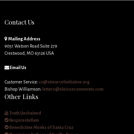
Contact Us
Mailing Address
9051 Watson Road Suite 279
Crestwood, MO 63126 USA
Email Us
Customer Service:
cs@stmarcelinitiative.org
Bishop Williamson:
letters@eleisoncomments.com
Other Links
Truth Unchained
Respicestellam
Benedictine Monks of Santa Cruz