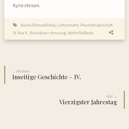
Kyrie eleison.
Bischof Bernard Fellay
,
Gottesmutter
,
Priesterbruderschaft
St. Pius X.
,
Rosenkranz-Kreuzzug
,
Weihe Rußlands
← Previous
Inseitige Geschichte – IV.
Next →
Vierzigster Jahrestag