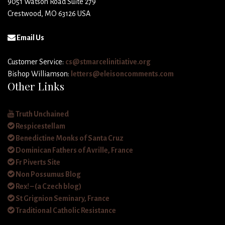
9051 Watson Road Suite 279
Crestwood, MO 63126 USA
Email Us
Customer Service:
cs@stmarcelinitiative.org
Bishop Williamson:
letters@eleisoncomments.com
Other Links
Truth Unchained
Respicestellam
Benedictine Monks of Santa Cruz
Dominican Fathers of Avrille, France
Fr Piverts Site
Non Possumus Blog
Rex! – (a Czech blog)
St Grignion Seminary, France
Traditional Catholic Resistance