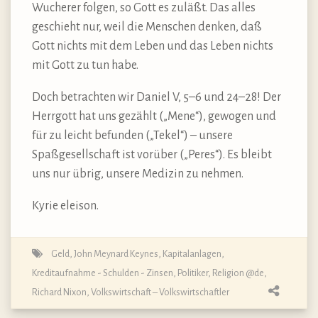
Wucherer folgen, so Gott es zuläßt. Das alles
geschieht nur, weil die Menschen denken, daß
Gott nichts mit dem Leben und das Leben nichts
mit Gott zu tun habe.
Doch betrachten wir Daniel V, 5–6 und 24–28! Der
Herrgott hat uns gezählt („Mene“), gewogen und
für zu leicht befunden („Tekel“) – unsere
Spaßgesellschaft ist vorüber („Peres“). Es bleibt
uns nur übrig, unsere Medizin zu nehmen.
Kyrie eleison.
Geld
,
John Meynard Keynes
,
Kapitalanlagen
,
Kreditaufnahme - Schulden - Zinsen
,
Politiker
,
Religion @de
,
Richard Nixon
,
Volkswirtschaft – Volkswirtschaftler