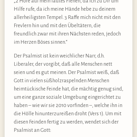
„2 Höre auf mein lautes Flehen, da ich zu Dir um
Hilfe rufe, da ich meine Hände hebe zu deinem
allerheiligsten Tempel. 3 Raffe mich nicht mit den
Frevlern hin und mit den Übeltätern, die
freundlich zwar mit ihren Nächsten reden, jedoch
im Herzen Böses sinnen.“
Der Psalmist ist kein weichlicher Narr, d.h.
Liberaler, der vorgibt, daß alle Menschen nett
seien und es gut meinen. Der Psalmist weiß, daß
Gott in vielen süßholzraspelnden Menschen
heimtückische Feinde hat, die mächtig genug sind,
um eine ganze soziale Umgebung eingerichtet zu
haben – wie wir sie 2010 vorfinden –, welche ihn in
die Hölle hinunterzureißen droht (Vers 1). Um mit
diesen Feinden fertig zu werden, wendet sich der
Psalmist an Gott: