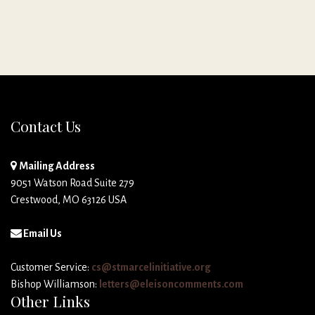
Contact Us
Mailing Address
9051 Watson Road Suite 279
Crestwood, MO 63126 USA
Email Us
Customer Service:
cs@stmarcelinitiative.org
Bishop Williamson:
letters@eleisoncomments.com
Other Links