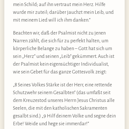
mein Schild; auf ihn vertraut mein Herz. Hilfe
wurde mir zuteil; darüber jauchzt mein Leib, und
mit meinem Lied will ich ihm danken.“
Beachten wir, daß der Psalmist nicht zu jenen
Narren zählt, die sich für zu perfekt halten, um
körperliche Belange zu haben – Gott hat sich um
sein „Herz“ und seinen „Leib“ gekümmert. Auch ist
der Psalmist kein eigensüchtiger Individualist,
wie sein Gebet für das ganze Gottesvolk zeigt:
„8 Seines Volkes Stärke ist der Herr, eine rettende
Schutzwehr seinem Gesalbten“ (das umfaßt seit
dem Kreuzestod unseres Herrn Jesus Christus alle
Seelen, die mit den katholischen Sakramenten
gesalbt sind.) „9 Hilf deinem Volke und segne dein
Erbe! Weide und hege sie immerdar!“