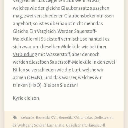
Vergleichen das Gegenteil auf: Wenn etwas,
welches wie der gleiche Glaubenssatz aussehen
mag, zwei verschiedenen Glaubensbekenntnissen
angehört, so ist es überhaupt nicht mehr das
Gleiche. Ein Vergleich: Werden Sauerstoff-
Moleküle mit Stickstoff
vermischt
, so handelt es
sich zwar um dieselben Moleküle wie bei ihrer
Verbindung
mit Wasserstoff, aber dennoch
werden dieselben Sauerstoff-Moleküle in den zwei
Fällen so verschieden wie die Luft, welche wir
atmen (O+4N), und das Wasser, welches wir
trinken (H2O). Bleiben Sie dran!
Kyrie eleison.
Behörde
,
Benedikt XVI.
,
Benedikt XVI. und das „Selbstverst
,
Dr. Wolfgang Schüler
,
Eucharistie
,
Gesellschaft
,
Häresie
,
Hl.