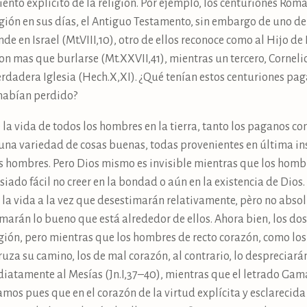
ento explícito de la religión. Por ejemplo, los centuriones Ro
gión en sus días, el Antiguo Testamento, sin embargo de uno de
e en Israel (Mt.VIII,10), otro de ellos reconoce como al Hijo de 
eron mas que burlarse (Mt.XXVII,41), mientras un tercero, Cornel
verdadera Iglesia (Hech.X,XI). ¿Qué tenían estos centuriones pa
 habían perdido?
e la vida de todos los hombres en la tierra, tanto los paganos c
na variedad de cosas buenas, todas provenientes en última ins
os hombres. Pero Dios mismo es invisible mientras que los hom
iado fácil no creer en la bondad o aún en la existencia de Dios.
la vida a la vez que desestimarán relativamente, pèro no absol
arán lo bueno que está alrededor de ellos. Ahora bien, los do
igión, pero mientras que los hombres de recto corazón, como los
za su camino, los de mal corazón, al contrario, lo despreciarán
diatamente al Mesías (Jn.I,37–40), mientras que el letrado Gam
os pues que en el corazón de la virtud explícita y esclarecida 