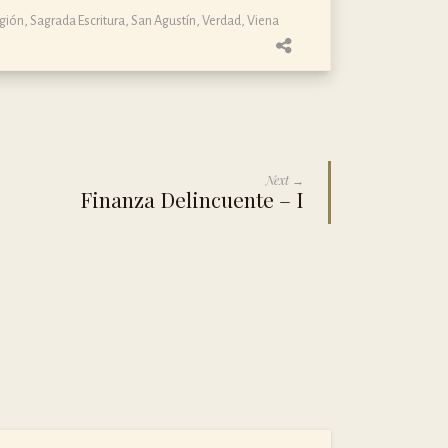
igión
,
Sagrada Escritura
,
San Agustín
,
Verdad
,
Viena
Next →
Finanza Delincuente – I