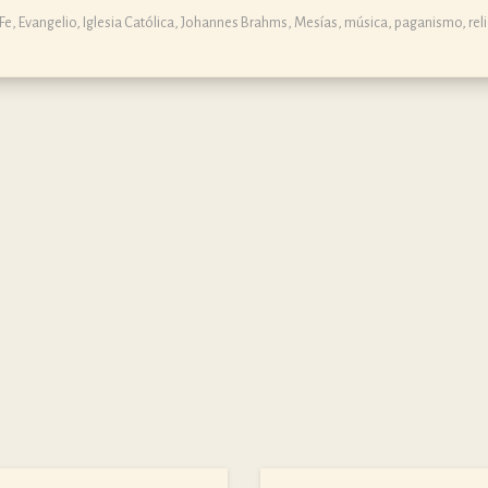
Fe
,
Evangelio
,
Iglesia Católica
,
Johannes Brahms
,
Mesías
,
música
,
paganismo
,
rel