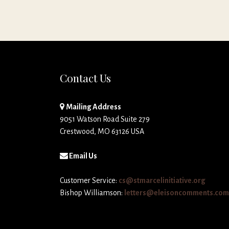
Contact Us
Mailing Address
9051 Watson Road Suite 279
Crestwood, MO 63126 USA
Email Us
Customer Service:
cs@stmarcelinitiative.org
Bishop Williamson:
letters@eleisoncomments.com