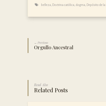
belleza
,
Doctrina católica, dogma, Depósito de la 
← Previous
Orgullo Ancestral
Read Also
Related Posts