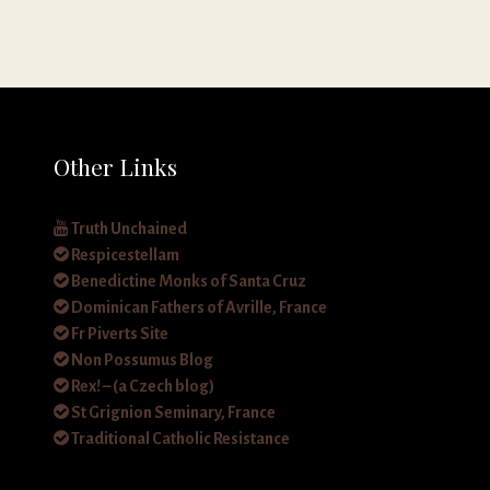
Other Links
Truth Unchained
Respicestellam
Benedictine Monks of Santa Cruz
Dominican Fathers of Avrille, France
Fr Piverts Site
Non Possumus Blog
Rex! – (a Czech blog)
St Grignion Seminary, France
Traditional Catholic Resistance