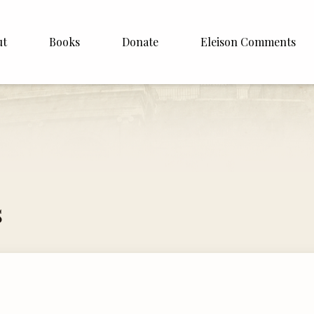
ut
Books
Donate
Eleison Comments
Williamson
About
e
English
Español
Francais
s
Deutsh
Italiano
Subscribe