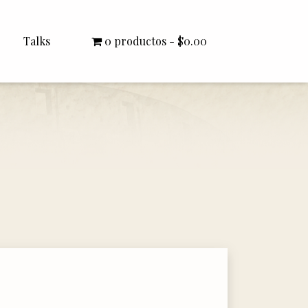
Talks
0 productos
$0.00
All Talks
Bishop Williamson
Dr. White
Interviews
Literature Seminars
Rector Letters
Sermons