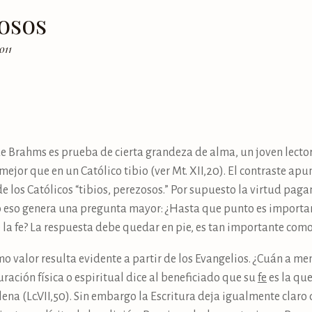
osos
011
de Brahms es prueba de cierta grandeza de alma, un joven lecto
or que en un Católico tibio (ver Mt. XII,20). El contraste apunt
de los Católicos “tibios, perezosos.” Por supuesto la virtud pag
ro eso genera una pregunta mayor: ¿Hasta que punto es importan
 la fe? La respuesta debe quedar en pie, es tan importante como 
mo valor resulta evidente a partir de los Evangelios. ¿Cuán a 
ración física o espiritual dice al beneficiado que su
fe
es la que
na (Lc.VII,50). Sin embargo la Escritura deja igualmente claro 