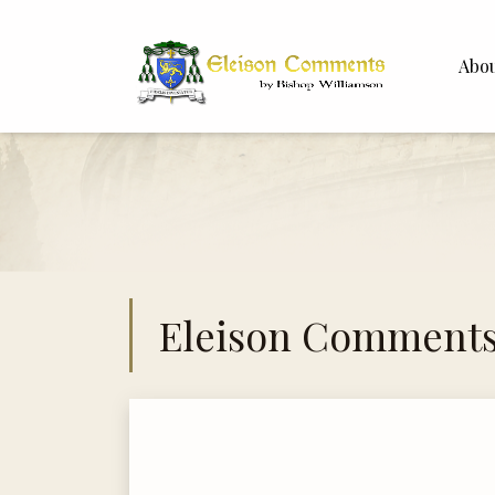
Abo
Bishop 
Dr. Whit
Eleison Comment