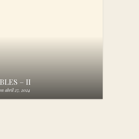
LES – II
on
abril 27, 2024