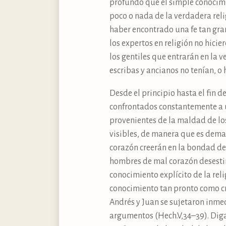
profundo que el simple conocimi
poco o nada de la verdadera reli
haber encontrado una fe tan grand
los expertos en religión no hici
los gentiles que entrarán en la 
escribas y ancianos no tenían, o
Desde el principio hasta el fin d
confrontados constantemente a u
provenientes de la maldad de l
visibles, de manera que es demas
corazón creerán en la bondad de 
hombres de mal corazón desestim
conocimiento explícito de la rel
conocimiento tan pronto como cru
Andrés y Juan se sujetaron inme
argumentos (Hech.V,34–39). Digam