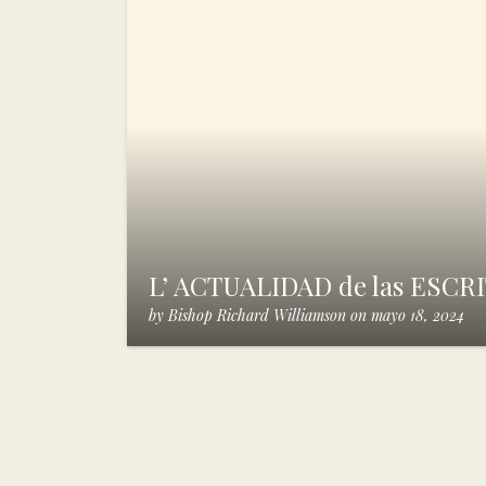
L’ ACTUALIDAD de las ESC
by
Bishop Richard Williamson
on
mayo 18, 2024